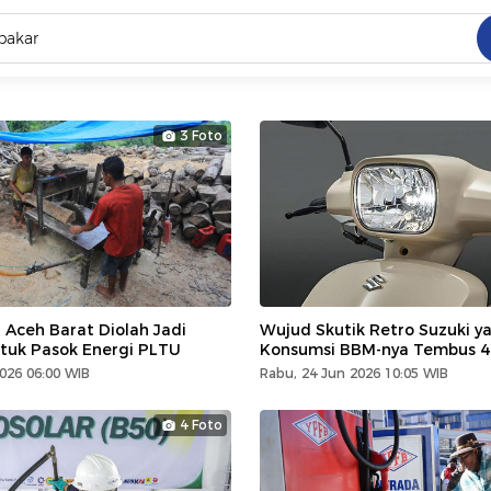
C
dang ramai dicari
3 Foto
.
ed
 yang dicari
 Aceh Barat Diolah Jadi
Wujud Skutik Retro Suzuki y
tuk Pasok Energi PLTU
Konsumsi BBM-nya Tembus 4
2026 06:00 WIB
Rabu, 24 Jun 2026 10:05 WIB
4 Foto