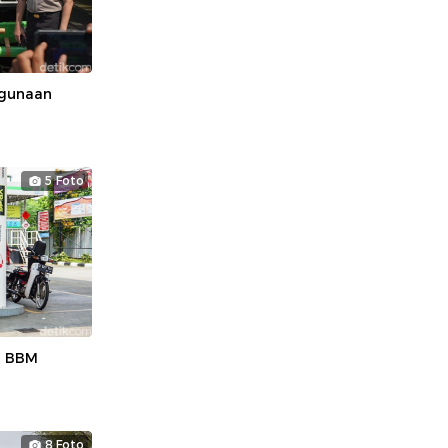
agunaan
5 Foto
a BBM
8 Foto