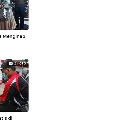
la Menginap
3 Foto
tis di