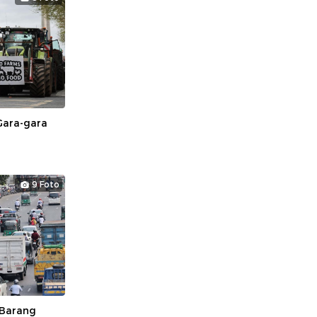
Gara-gara
9 Foto
 Barang