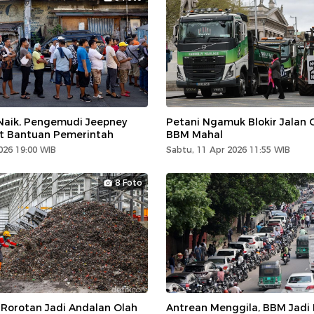
aik, Pengemudi Jeepney
Petani Ngamuk Blokir Jalan 
t Bantuan Pemerintah
BBM Mahal
026 19:00 WIB
Sabtu, 11 Apr 2026 11:55 WIB
8 Foto
 Rorotan Jadi Andalan Olah
Antrean Menggila, BBM Jadi