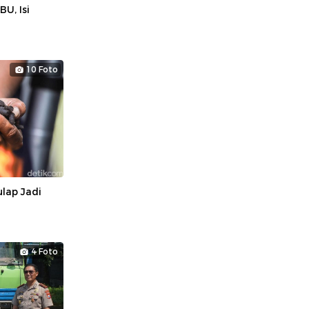
U, Isi
10 Foto
lap Jadi
4 Foto