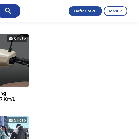
ancel
Daftar MPC
Masuk
6 Foto
ang
7 Km/L
5 Foto