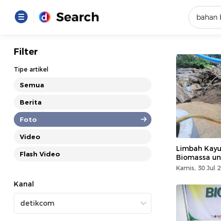
Yang se
Filter
Loading..
Tipe artikel
Semua
Promot
Berita
Foto
Terakhir
Loading...
Video
Limbah Kayu
Flash Video
Biomassa un
Kamis, 30 Jul 
Kanal