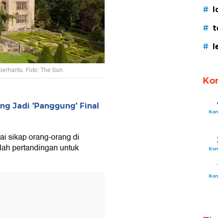
#
l
#
t
#
l
erhantu. Foto: The Sun
Ko
ng Jadi 'Panggung' Final
Ko
i sikap orang-orang di
lah pertandingan untuk
Ko
Ko
T