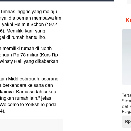
 Timnas Inggris yang melaju
ginya, dia pernah membawa tim
K
4 yakni Helmut Schon (1972
). Memiliki karir yang
al di rumah hantu lho.
e memiliki rumah di North
dengan Rp 78 miliar (Kurs Rp
winsty Hall yang dikabarkan
gan Middlesbrough, seorang
 berkendara ke sana dan
ukainya. Kamu sudah cukup
Tert
dingkan rumah lain," jelas
Simu
Welcome to Yorkshire pada
deti
4).
Harg
Rp