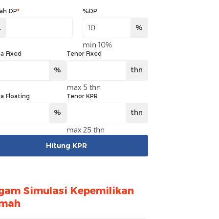
ah DP
*
%DP
.
%
min 10%
a Fixed
Tenor Fixed
%
thn
max 5 thn
a Floating
Tenor KPR
%
thn
max 25 thn
Hitung KPR
gam Simulasi Kepemilikan
mah