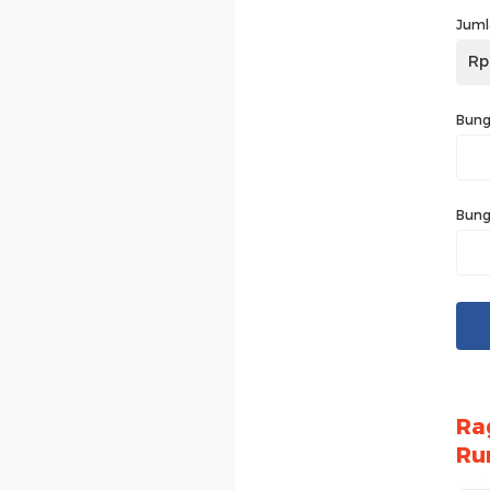
Juml
Rp
Bung
Bung
Ra
Ru