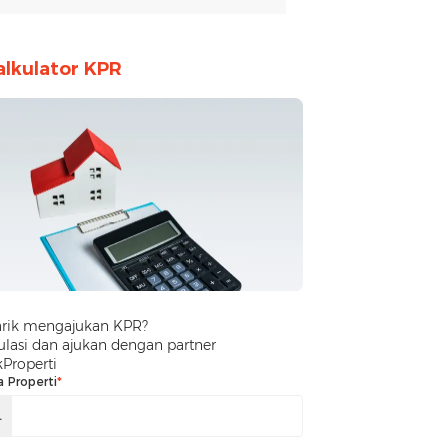
alkulator KPR
arik mengajukan KPR?
lasi dan ajukan dengan partner
kProperti
a Properti
*
.