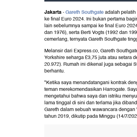
Jakarta
-
Gareth Southgate
adalah pelatih
ke final Euro 2024. Ini bukan pertama ba
lain sebelumnya sampai ke final Euro 202
dan 1976), serta Berti Vogts (1992 dan 1996
cemerlang, ternyata Gareth Southgate tingg
Melansir dari Express.co, Gareth Southgat
Yorkshire seharga £3,75 juta atau setara 
20.972). Rumah ini dikenal juga sebagai S
berhantu.
"Ketika saya menandatangani kontrak den
teman merekomendasikan Harrogate. Saya
mengetahui bahwa saya dan istriku meny
lama tinggal di sini dan terlama jika diban
Gareth dalam sebuah wawancara dengan 
tahun 2019, dikutip pada Minggu (14/7/202