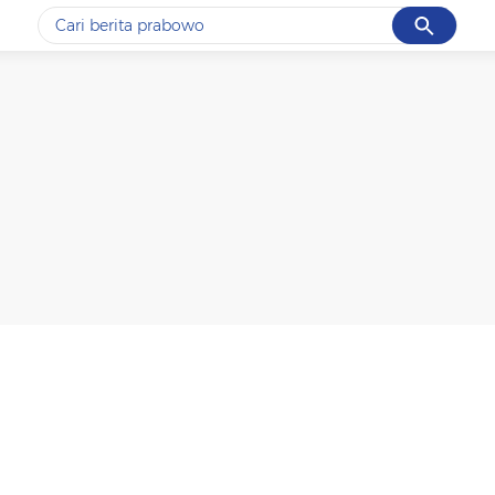
Cancel
Yang sedang ramai dicari
#1
data live draw sgp
#2
kebakaran
#3
prabowo
#4
iran
#5
gempa hari ini
Promoted
Terakhir yang dicari
Loading...