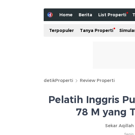
Home
Berita
List Properti
T
Terpopuler
Tanya Properti
Simula
detikProperti
Review Properti
Pelatih Inggris 
78 M yang T
Sekar Aqillah
Senin,