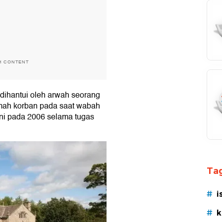
H CONTENT
 dihantui oleh arwah seorang
mah korban pada saat wabah
ni pada 2006 selama tugas
Tag
#
i
#
k