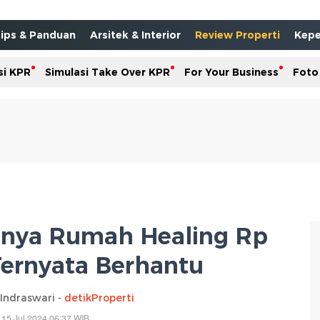
ips & Panduan
Arsitek & Interior
Review Properti
Kepe
si KPR
Simulasi Take Over KPR
For Your Business
Foto
Punya Rumah Healing Rp
ernyata Berhantu
 Indraswari -
detikProperti
 15 Jul 2024 06:37 WIB