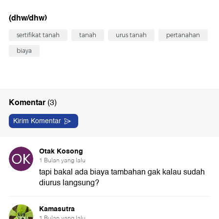
(dhw/dhw)
sertifikat tanah
tanah
urus tanah
pertanahan
biaya