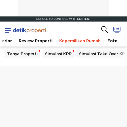
SCROLL TO CONTINUE WITH CONTENT
terior
Review Properti
Kepemilikan Rumah
Foto
V
Tanya Properti
Simulasi KPR
Simulasi Take Over KP