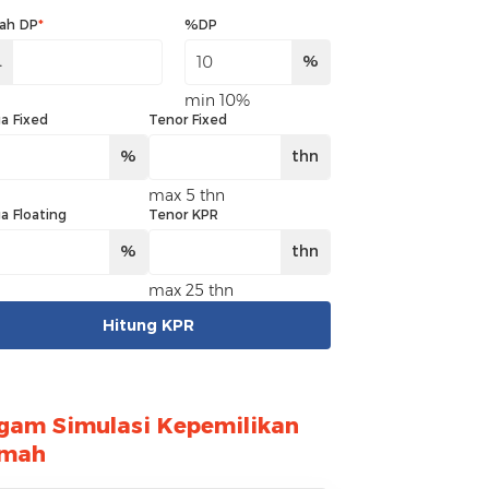
ah DP
*
%DP
.
%
min 10%
a Fixed
Tenor Fixed
%
thn
max 5 thn
a Floating
Tenor KPR
%
thn
max 25 thn
Hitung KPR
gam Simulasi Kepemilikan
mah