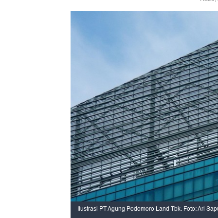
Ilustrasi PT Agung Podomoro Land Tbk. Foto: Ari Sap