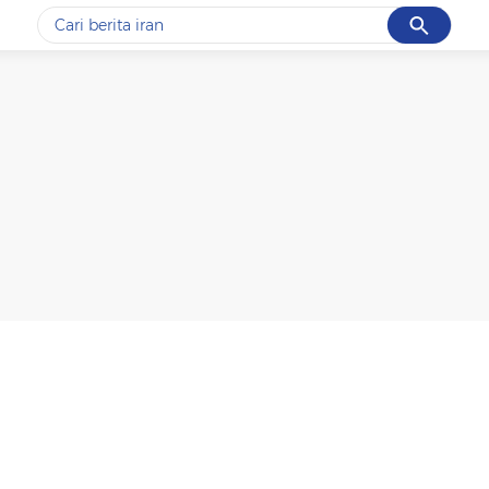
Cancel
Yang sedang ramai dicari
#1
gempa hari ini
#2
gempa
#3
iran
#4
demo
#5
prabowo
Promoted
Terakhir yang dicari
Loading...