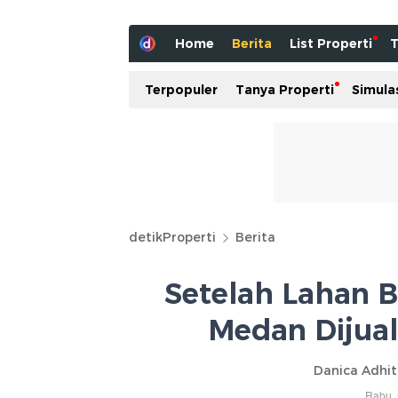
Home
Berita
List Properti
T
Terpopuler
Tanya Properti
Simula
detikProperti
Berita
Setelah Lahan Ba
Medan Dijua
Danica Adhi
Rabu, 