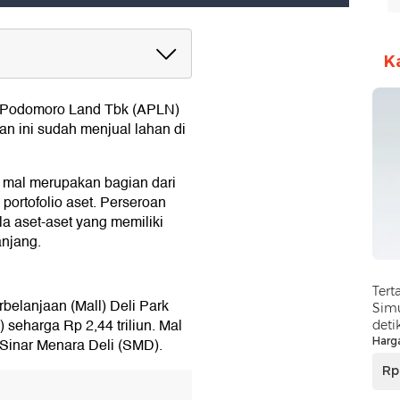
K
 Podomoro Land Tbk (APLN)
an ini sudah menjual lahan di
mal merupakan bagian dari
 portofolio aset. Perseroan
 aset-aset yang memiliki
anjang.
Tert
belanjaan (Mall) Deli Park
Simu
eharga Rp 2,44 triliun. Mal
deti
Harg
 Sinar Menara Deli (SMD).
Rp