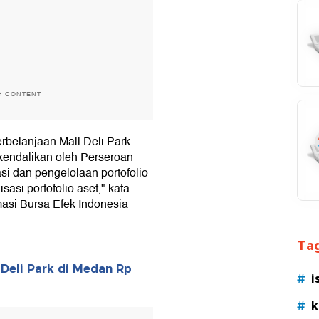
H CONTENT
rbelanjaan Mall Deli Park
kendalikan oleh Perseroan
i dan pengelolaan portofolio
asi portofolio aset," kata
masi Bursa Efek Indonesia
Tag
Deli Park di Medan Rp
#
i
#
k
T