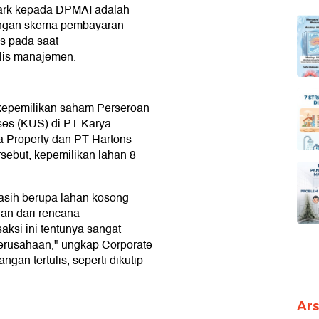
i Park kepada DPMAI adalah
dengan skema pembayaran
us pada saat
ulis manajemen.
kepemilikan saham Perseroan
ses (KUS) di PT Karya
a Property dan PT Hartons
sebut, kepemilikan lahan 8
masih berupa lahan kosong
ian dari rencana
ksi ini tentunya sangat
perusahaan," ungkap Corporate
gan tertulis, seperti dikutip
Ars