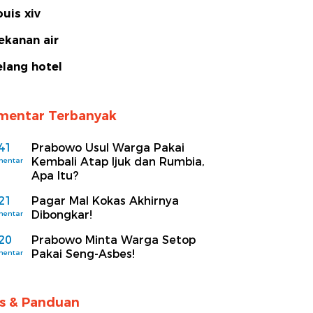
ouis xiv
ekanan air
elang hotel
mentar Terbanyak
41
Prabowo Usul Warga Pakai
Kembali Atap Ijuk dan Rumbia,
mentar
Apa Itu?
21
Pagar Mal Kokas Akhirnya
Dibongkar!
mentar
20
Prabowo Minta Warga Setop
Pakai Seng-Asbes!
mentar
ps & Panduan