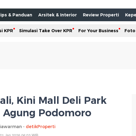
ips & Panduan
Arsitek & Interior
Review Properti
Kepe
si KPR
Simulasi Take Over KPR
For Your Business
Foto
li, Kini Mall Deli Park
l Agung Podomoro
tiawarman -
detikProperti
21 Jan 2026 06:03 WIB