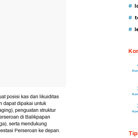
#
l
#
t
#
l
Ko
Ko
Ko
at posisi kas dan likuiditas
n dapat dipakai untuk
ing), penguatan struktur
Ko
rseroan di Balikpapan
aga), serta mendukung
estasi Perseroan ke depan.
Ti