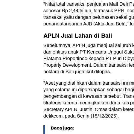
"Nilai total transaksi penjualan Mall Del
sebesar Rp 2,44 triliun, termasuk PPN, 
transaksi yaitu dengan pelunasan sekalig
penandatanganan AJB (Akta Jual Beli)," t
APLN Jual Lahan di Bali
Sebelumnya, APLN juga menjual seluruh 
dan entitas anak PT Kencana Unggul Suk
Pratama Propertindo kepada PT Puri Diby
Property Development. Dalam transaksi ter
hektare di Bali juga ikut dilepas.
"Aset yang dialihkan dalam transaksi ini 
yang selama ini dipersiapkan sebagai bag
pengembangan di kawasan tersebut. Transa
strategis karena meningkatkan dana kas 
Secretary APLN, Justini Omas dalam keteran
detikcom, pada Senin (15/12/2025).
Baca juga: