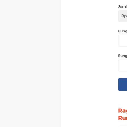
Juml
Rp
Bung
Bung
Ra
Ru