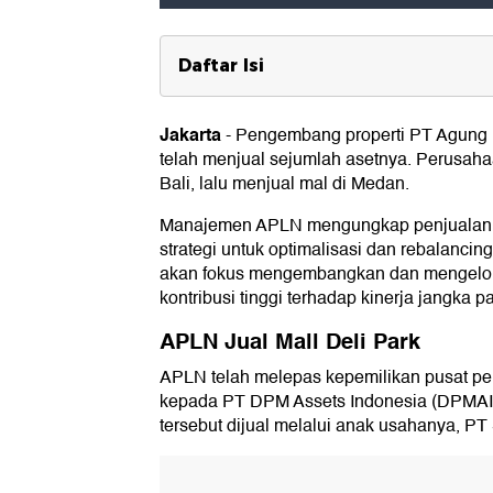
Daftar Isi
APLN Jual Mall Deli Park
Jakarta
-
Pengembang properti PT Agung
APLN Jual Lahan di Bali
telah menjual sejumlah asetnya. Perusaha
Bali, lalu menjual mal di Medan.
Manajemen APLN mengungkap penjualan 
strategi untuk optimalisasi dan rebalancing
akan fokus mengembangkan dan mengelola
kontribusi tinggi terhadap kinerja jangka p
APLN Jual Mall Deli Park
APLN telah melepas kepemilikan pusat per
kepada PT DPM Assets Indonesia (DPMAI) s
tersebut dijual melalui anak usahanya, PT