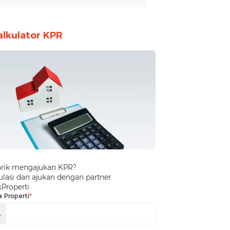
alkulator KPR
arik mengajukan KPR?
lasi dan ajukan dengan partner
kProperti
a Properti
*
.