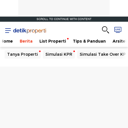
SCROLL TO CONTINUE WITH CONTENT
Home
Berita
List Properti
Tips & Panduan
Arsitek
Tanya Properti
Simulasi KPR
Simulasi Take Over KP