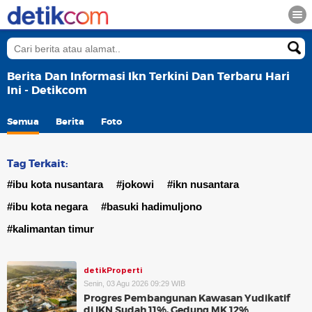
Berita Dan Informasi Ikn Terkini Dan Terbaru Hari
Ini - Detikcom
Semua
Berita
Foto
Tag Terkait:
#ibu kota nusantara
#jokowi
#ikn nusantara
#ibu kota negara
#basuki hadimuljono
#kalimantan timur
detikProperti
Senin, 03 Agu 2026 09:29 WIB
Progres Pembangunan Kawasan Yudikatif
di IKN Sudah 11%, Gedung MK 12%