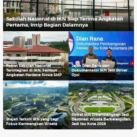
Sekolah Nasional di IKN Siap Terima Angkatan
Pertama, Intip Bagian Dalamnya
Potret Sekolah Nasional
Jejak Dian Rana dari
Terintegrasi di IKN, Sambut
Dokumentator IKN Jadi Driver
Angkatan Perdana Siswa SMP
Ojol
Potret IKN Dikembangkan Jadi
Wajah Terkini IKN yang Lagi
Destinasi Wisata Berkelanjutan,
Fokus Kembangkan Wisata
Jadi Ibu Kota 2028