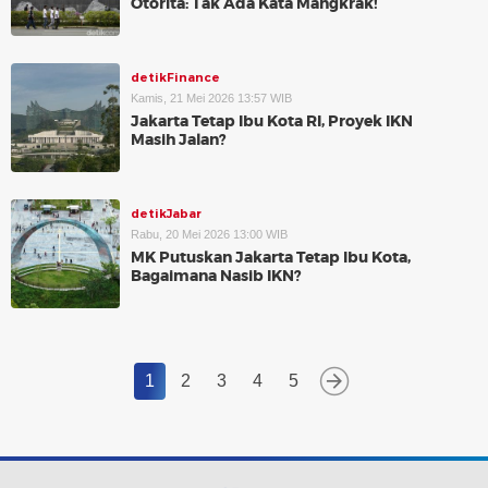
Otorita: Tak Ada Kata Mangkrak!
detikFinance
Kamis, 21 Mei 2026 13:57 WIB
Jakarta Tetap Ibu Kota RI, Proyek IKN
Masih Jalan?
detikJabar
Rabu, 20 Mei 2026 13:00 WIB
MK Putuskan Jakarta Tetap Ibu Kota,
Bagaimana Nasib IKN?
1
2
3
4
5