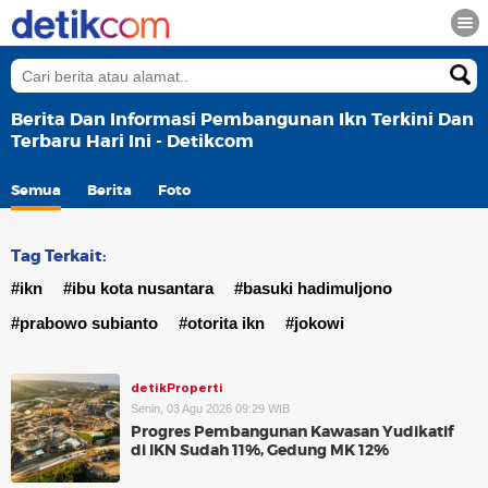
Berita Dan Informasi Pembangunan Ikn Terkini Dan
Terbaru Hari Ini - Detikcom
Semua
Berita
Foto
Tag Terkait:
#ikn
#ibu kota nusantara
#basuki hadimuljono
#prabowo subianto
#otorita ikn
#jokowi
detikProperti
Senin, 03 Agu 2026 09:29 WIB
Progres Pembangunan Kawasan Yudikatif
di IKN Sudah 11%, Gedung MK 12%