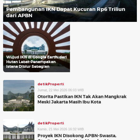
Pembangunan IKN Dapat Kucuran Rp6 Triliun
dari APBN
Wujud IKN di Google Earth: dari
Hutan Lebat-Penampakan
Istana Diblur Sebagian
detikProperti
Jumat, 22 Mei 2026 06:03 WIB
Otorita Pastikan IKN Tak Akan Mangkrak
Meski Jakarta Masih Ibu Kota
detikProperti
Kamis, 21 Mei 2026 16:32 WIB
Proyek IKN Disokong APBN-Swasta,