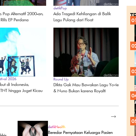
detikPop
Ada Tragedi Kehilangan di Balik
 Pop Alternatif 2000-an,
T
Lagu Pulang dari Float
 Rilis EP Perdana
0
0
0
stival 2026
Round Up
ut di Indonesia,
Dikta Gak Mau Bawakan Lagu Yovie
 TNT hingga Joget Kicau
& Nuno Bukan karena Royalti
0
SELENGKAPNYA
0
detikHealth
Beredar Pernyataan Keluarga Pasien
khir