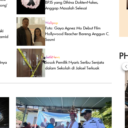
BPJS yang Dihina Dokter-Nakes,
ong'
Anggap Masalah Selesai
Wolipop
Foto: Gaya Agnez Mo Debut Film
ki
Hollywood Reacher Bareng Anggun C.
ramid
Sasmi
P
detikNews
rinya
Sosok Pemilik Nyaris Seribu Senjata
dalam Sekolah di Jaksel Terkuak