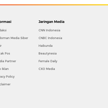
formasi
Jaringan Media
daksi
CNN Indonesia
doman Media Siber
CNBC Indonesia
ir
Haibunda
tak Pos
Beautynesia
ia Partner
Female Daily
o Iklan
CXO Media
vacy Policy
claimer