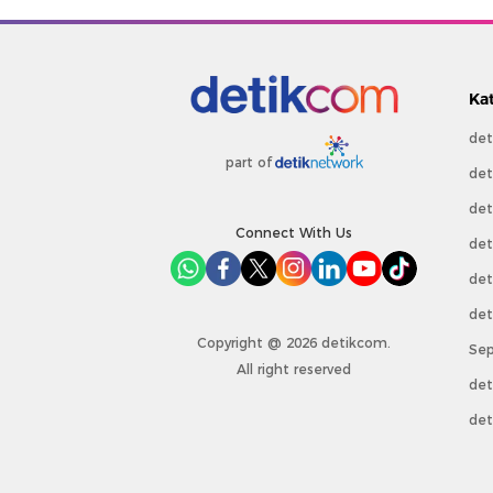
Ka
det
part of
det
det
Connect With Us
det
det
det
Copyright @ 2026 detikcom.
Sep
All right reserved
det
det