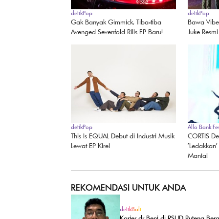
detikPop
detikPop
Gak Banyak Gimmick, Tiba-tiba
Bawa Vibes
Avenged Sevenfold Rilis EP Baru!
Juke Resmi
detikPop
Allo Bank Fe
This Is EQUAL Debut di Industri Musik
CORTIS Deb
Lewat EP Kirei
'Ledakkan'
Mania!
REKOMENDASI UNTUK ANDA
detikBali
Karier dr Beni di RSUD Ruteng Bera