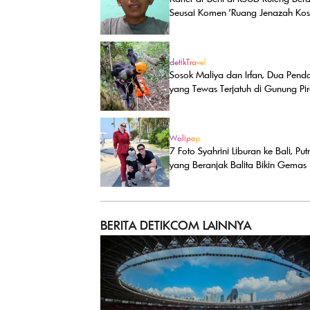
Seusai Komen 'Ruang Jenazah Kos
detikTravel
Sosok Maliya dan Irfan, Dua Penda
yang Tewas Terjatuh di Gunung Pi
Wolipop
7 Foto Syahrini Liburan ke Bali, Put
yang Beranjak Balita Bikin Gemas
BERITA DETIKCOM LAINNYA