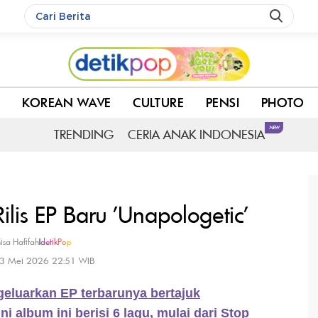
KOREAN WAVE
CULTURE
PENSI
PHOTO
NEW
TRENDING
CERIA ANAK INDONESIA
ilis EP Baru 'Unapologetic'
isa Hafifah
|
detikPop
13 Mei 2026 22:51 WIB
eluarkan EP terbarunya bertajuk
i album ini berisi 6 lagu, mulai dari Stop