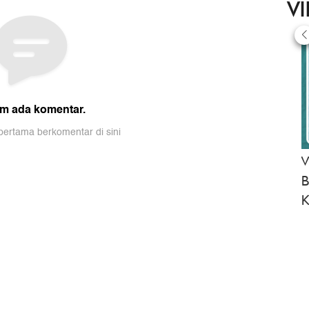
V
V
B
K