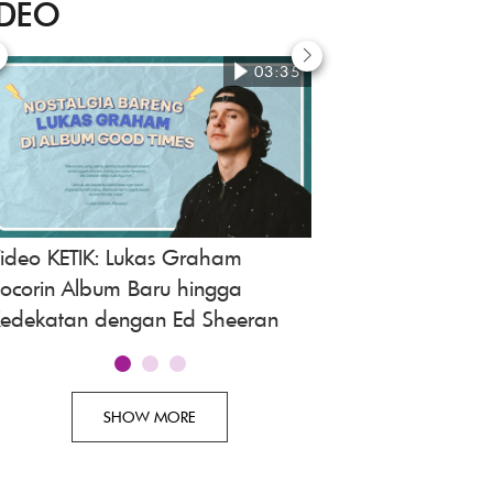
IDEO
03:35
ideo KETIK: Lukas Graham
Mawar de Jongh Fu
ocorin Album Baru hingga
Akting Anak-anak
edekatan dengan Ed Sheeran
SHOW MORE