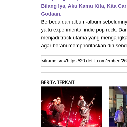
Bilang Iya, Aku Kamu Kita, Kita Ca
Godaan.
Berbeda dari album-album sebelumnya
yaitu experimental indie pop rock. Dari
menjadi track utama yang mengangkat
agar berani memprioritaskan diri sendi
BERITA TERKAIT