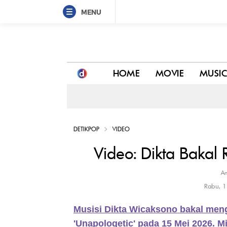
MENU
Video: Dikta Bakal Rilis EP Baru 'Unapologetic'
HOME
MOVIE
MUSIC
DETIKPOP
VIDEO
Video: Dikta Bakal R
An
Rabu, 
Musisi Dikta Wicaksono bakal meng
'Unapologetic' pada 15 Mei 2026. Min