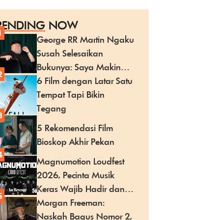
RENDING
NOW
1
George RR Martin Ngaku
Susah Selesaikan
Bukunya: Saya Makin
2
Menua!
6 Film dengan Latar Satu
Tempat Tapi Bikin
Tegang
3
5 Rekomendasi Film
Bioskop Akhir Pekan
4
Magnumotion Loudfest
2026, Pecinta Musik
Keras Wajib Hadir dan
5
Seru-seruan Bareng!
Morgan Freeman:
Naskah Bagus Nomor 2,