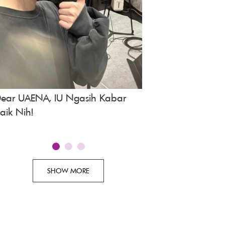
ear UAENA, IU Ngasih Kabar
Spoiler Drakor A Bo
aik Nih!
Episode 3, Tayang 
SHOW MORE