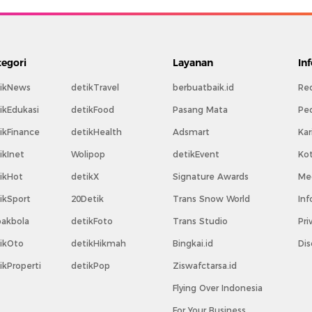
tegori
Layanan
In
ikNews
detikTravel
berbuatbaik.id
Re
ikEdukasi
detikFood
Pasang Mata
Pe
ikFinance
detikHealth
Adsmart
Kar
ikInet
Wolipop
detikEvent
Ko
ikHot
detikX
Signature Awards
Med
ikSport
20Detik
Trans Snow World
Inf
akbola
detikFoto
Trans Studio
Pri
ikOto
detikHikmah
Bingkai.id
Dis
ikProperti
detikPop
Ziswafctarsa.id
Flying Over Indonesia
For Your Business