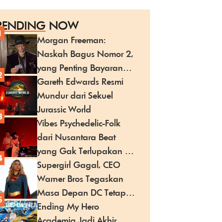
RENDING
NOW
1
Morgan Freeman:
Naskah Bagus Nomor 2,
yang Penting Bayaran
2
Cocok
Gareth Edwards Resmi
Mundur dari Sekuel
Jurassic World
3
Vibes Psychedelic-Folk
dari Nusantara Beat
yang Gak Terlupakan di
4
Jakarta
Supergirl Gagal, CEO
Warner Bros Tegaskan
Masa Depan DC Tetap
5
Cerah
Ending My Hero
Academia Jadi Akhir