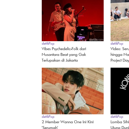
detikPop
detikPop
Vibes Psychedelic-Folk dari
Video: Ser
Nusantara Beat yang Gak
hingga Nay
Terlupakan di Jakarta
Project Da
detikPop
detikPop
2 Member Wanna One Ini Kini
Lomba Sihi
'Serumah'
Ujung Duni