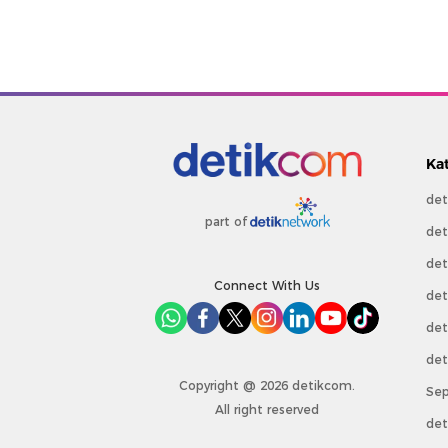
Ka
det
part of
det
det
Connect With Us
det
det
det
Copyright @ 2026 detikcom.
Sep
All right reserved
det