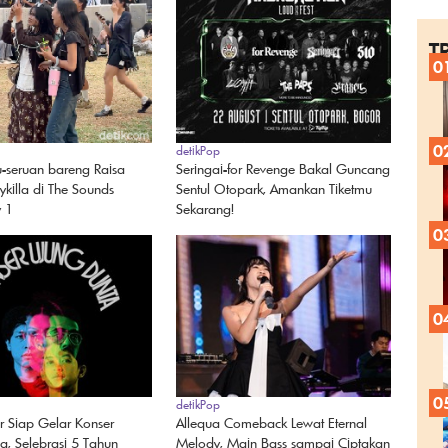
T
0
0
detikPop
u-seruan bareng Raisa
Seringai-for Revenge Bakal Guncang
killa di The Sounds
Sentul Otopark, Amankan Tiketmu
y 1
Sekarang!
0
0
0
detikPop
r Siap Gelar Konser
Allequa Comeback Lewat Eternal
a, Selebrasi 5 Tahun
Melody, Main Bass sampai Ciptakan