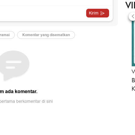
V
V
B
K