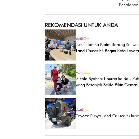
Perjalanan
REKOMENDASI UNTUK ANDA
detikOto
Jusuf Hamka Klaim Borong 61 Uni
Land Cruiser FJ, Begini Kata Toyota
Wolipop
7 Foto Syahrini Liburan ke Bali, Put
yang Beranjak Balita Bikin Gemas
detikOto
Toyota: Punya Land Cruiser Itu Inves