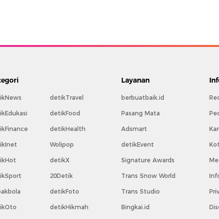
tegori
Layanan
In
ikNews
detikTravel
berbuatbaik.id
Re
ikEdukasi
detikFood
Pasang Mata
Pe
ikFinance
detikHealth
Adsmart
Kar
ikInet
Wolipop
detikEvent
Ko
ikHot
detikX
Signature Awards
Med
ikSport
20Detik
Trans Snow World
Inf
akbola
detikFoto
Trans Studio
Pri
ikOto
detikHikmah
Bingkai.id
Dis