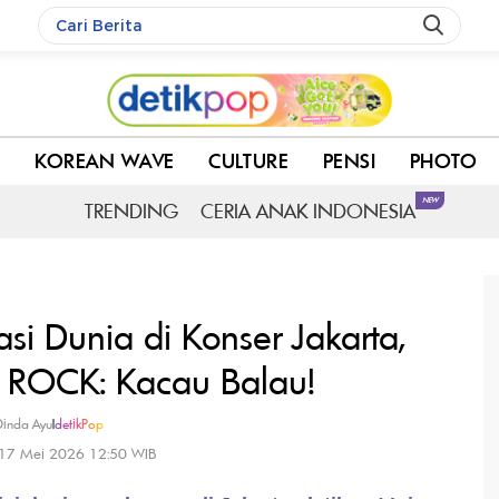
 Taka ONE OK ROCK: Kacau Balau!
KOREAN WAVE
CULTURE
PENSI
PHOTO
NEW
TRENDING
CERIA ANAK INDONESIA
si Dunia di Konser Jakarta,
ROCK: Kacau Balau!
Dinda Ayu
|
detikPop
 17 Mei 2026 12:50 WIB