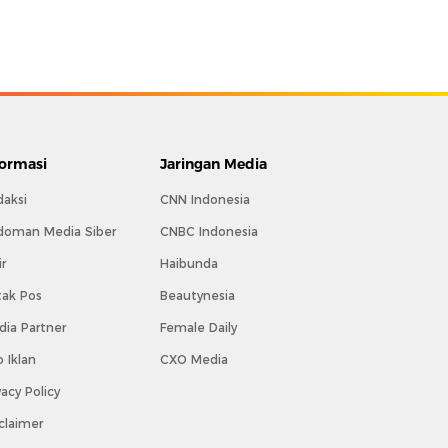
formasi
Jaringan Media
daksi
CNN Indonesia
doman Media Siber
CNBC Indonesia
ir
Haibunda
tak Pos
Beautynesia
ia Partner
Female Daily
o Iklan
CXO Media
vacy Policy
claimer