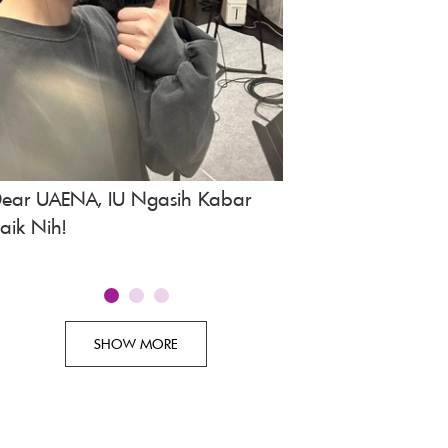
ear UAENA, IU Ngasih Kabar
Spoiler Drakor A Bo
aik Nih!
Episode 3, Tayang 
SHOW MORE