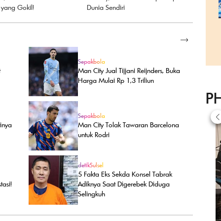
 yang Gokil!
Dunia Sendiri
SELENGKAPNYA
Sepakbola
Man City Jual Tijjani Reijnders, Buka
t
Harga Mulai Rp 1,3 Triliun
P
Sepakbola
rinya
Man City Tolak Tawaran Barcelona
untuk Rodri
detikSulsel
5 Fakta Eks Sekda Konsel Tabrak
tasi!
Adiknya Saat Digerebek Diduga
Selingkuh