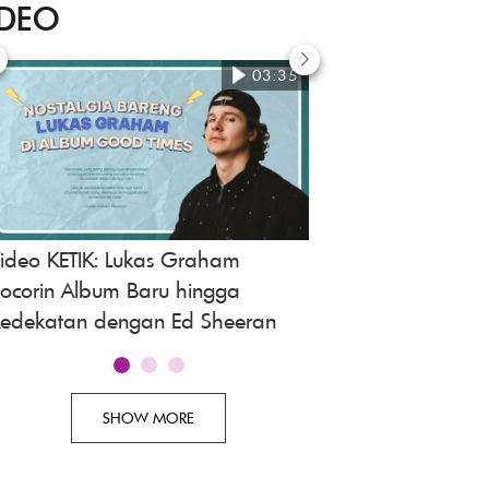
IDEO
03:35
ideo KETIK: Lukas Graham
Mawar de Jongh Fu
ocorin Album Baru hingga
Akting Anak-anak
edekatan dengan Ed Sheeran
SHOW MORE