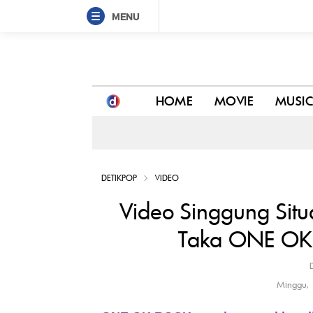
MENU
Video Singgung Situasi Dunia di Konser Jakarta,
HOME
MOVIE
MUSIC
DETIKPOP
VIDEO
Video Singgung Situa
Taka ONE OK 
Minggu,