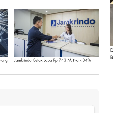
D
B
ujung
Jamkrindo Cetak Laba Rp 743 M, Naik 34%