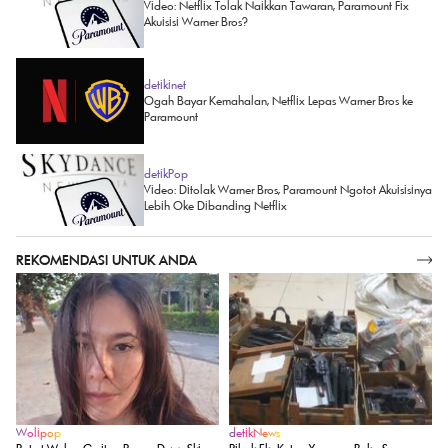
Video: Netflix Tolak Naikkan Tawaran, Paramount Fix
Akuisisi Warner Bros?
detikinet
Ogah Bayar Kemahalan, Netflix Lepas Warner Bros ke
Paramount
detikPop
Video: Ditolak Warner Bros, Paramount Ngotot Akuisisinya
Lebih Oke Dibanding Netflix
REKOMENDASI UNTUK ANDA
SELENGKAPNYA
Wolipop
detikNews