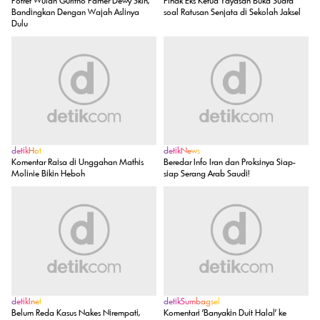
Potret Wulan Guritno Pamer Dewy Skin,
Pihak Eks Ketua Yayasan Buka Suara
Bandingkan Dengan Wajah Aslinya
soal Ratusan Senjata di Sekolah Jaksel
Dulu
detikHot
detikNews
Komentar Raisa di Unggahan Mathis
Beredar Info Iran dan Proksinya Siap-
Molinie Bikin Heboh
siap Serang Arab Saudi!
detikInet
detikSumbagsel
Belum Reda Kasus Nakes Nirempati,
Komentari 'Banyakin Duit Halal' ke