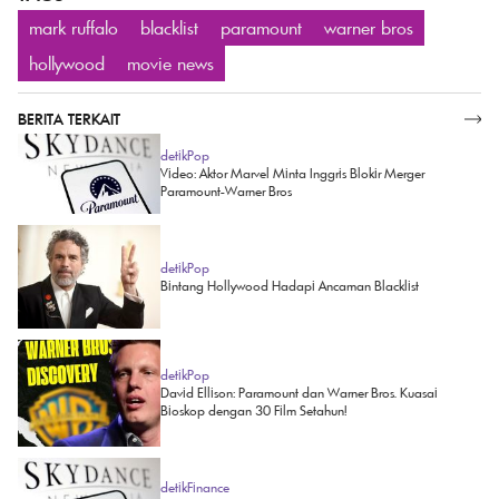
mark ruffalo
blacklist
paramount
warner bros
hollywood
movie news
BERITA TERKAIT
SELENGKAPNYA
detikPop
Video: Aktor Marvel Minta Inggris Blokir Merger
Paramount-Warner Bros
detikPop
Bintang Hollywood Hadapi Ancaman Blacklist
detikPop
David Ellison: Paramount dan Warner Bros. Kuasai
Bioskop dengan 30 Film Setahun!
detikFinance