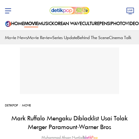
HOME
MOVIE
MUSIC
KOREAN WAVE
CULTURE
PENSI
PHOTO
VIDEO
Movie News
Movie Review
Series Update
Behind The Scene
Cinema Talk
DETIKPOP
MOVIE
Mark Ruffalo Mengaku Diblacklist Usai Tolak
Merger Paramount-Warner Bros
Muhammad Ahsan Nurrijal
|
detikPop