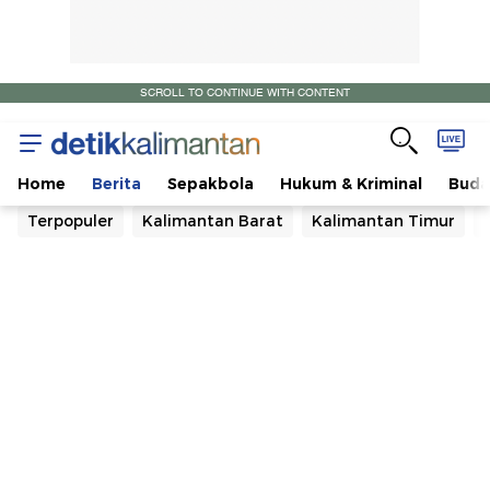
SCROLL TO CONTINUE WITH CONTENT
Home
Berita
Sepakbola
Hukum & Kriminal
Buda
Terpopuler
Kalimantan Barat
Kalimantan Timur