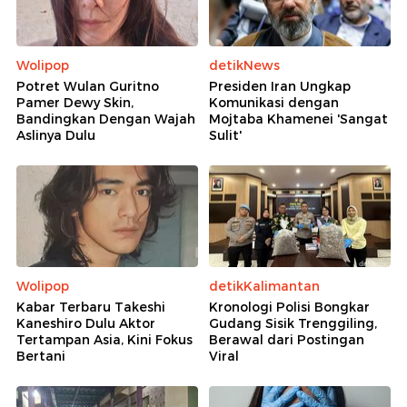
Wolipop
detikNews
Potret Wulan Guritno
Presiden Iran Ungkap
Pamer Dewy Skin,
Komunikasi dengan
Bandingkan Dengan Wajah
Mojtaba Khamenei 'Sangat
Aslinya Dulu
Sulit'
Wolipop
detikKalimantan
Kabar Terbaru Takeshi
Kronologi Polisi Bongkar
Kaneshiro Dulu Aktor
Gudang Sisik Trenggiling,
Tertampan Asia, Kini Fokus
Berawal dari Postingan
Bertani
Viral