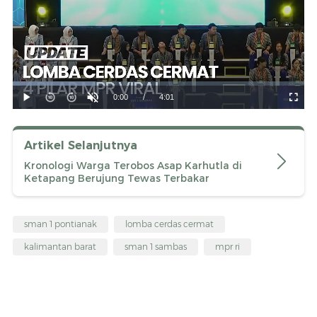
Artikel Selanjutnya
Kronologi Warga Terobos Asap Karhutla di
Ketapang Berujung Tewas Terbakar
sman 1 pontianak
lomba cerdas cermat
kalimantan barat
sman 1 sambas
mpr ri