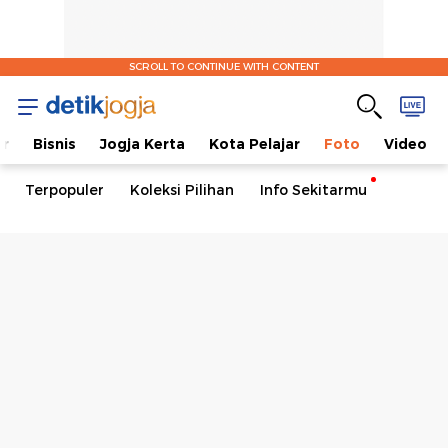
SCROLL TO CONTINUE WITH CONTENT
er
Bisnis
Jogja Kerta
Kota Pelajar
Foto
Video
Terpopuler
Koleksi Pilihan
Info Sekitarmu