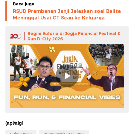
Baca juga:
RSUD Prambanan Janji Jelaskan soal Balita
Meninggal Usai CT Scan ke Keluarga
Begini Euforia di Jogja Financial Festival &
Run D-City 2026
(apl/alg)
polper jogja
pengeroyokan di jogja