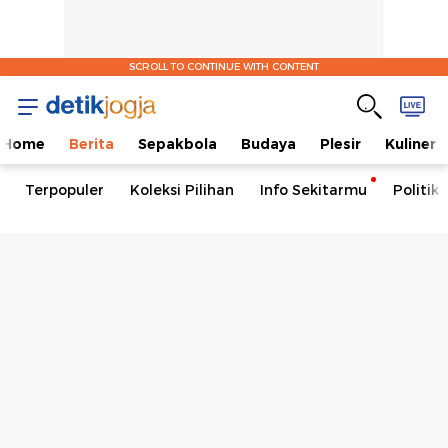
SCROLL TO CONTINUE WITH CONTENT
Home
Berita
Sepakbola
Budaya
Plesir
Kuliner
Terpopuler
Koleksi Pilihan
Info Sekitarmu
Politik