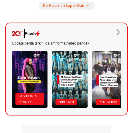
Ke Halaman Lapor Dab
Flash
Update berita terkini dalam format video pendek.
01:32
01:20
01:24
FASHION &
BEAUTY
HIBURAN
PERISTIWA