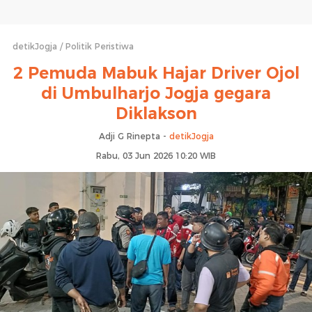
detikJogja
Politik Peristiwa
2 Pemuda Mabuk Hajar Driver Ojol
di Umbulharjo Jogja gegara
Diklakson
Adji G Rinepta -
detikJogja
Rabu, 03 Jun 2026 10:20 WIB