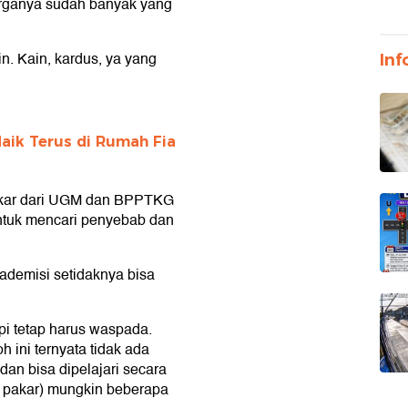
uarganya sudah banyak yang
in. Kain, kardus, ya yang
Inf
ik Terus di Rumah Fia
pakar dari UGM dan BPPTKG
ntuk mencari penyebab dan
kademisi setidaknya bisa
api tetap harus waspada.
h ini ternyata tidak ada
an bisa dipelajari secara
an pakar) mungkin beberapa