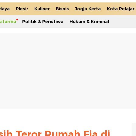
daya
Plesir
Kuliner
Bisnis
Jogja Kerta
Kota Pelajar
kitarmu
Politik & Peristiwa
Hukum & Kriminal
sih Teror Rumah Fia di