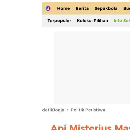
Home
Berita
Sepakbola
Bu
Terpopuler
Koleksi Pilihan
Info Se
detikJogja
Politik Peristiwa
Api Misterius Ma