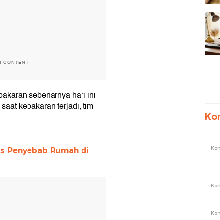
H CONTENT
ebakaran sebenarnya hari ini
saat kebakaran terjadi, tim
Ko
Ko
s Penyebab Rumah di
T
Ko
Ko