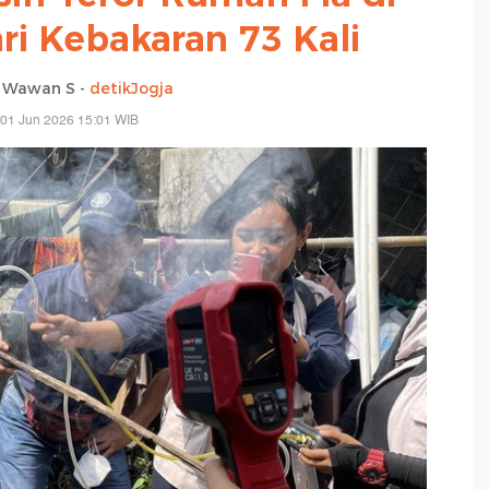
ri Kebakaran 73 Kali
i Wawan S -
detikJogja
 01 Jun 2026 15:01 WIB