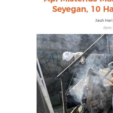
Seyegan, 10 Ha
Jauh Har
Senin,