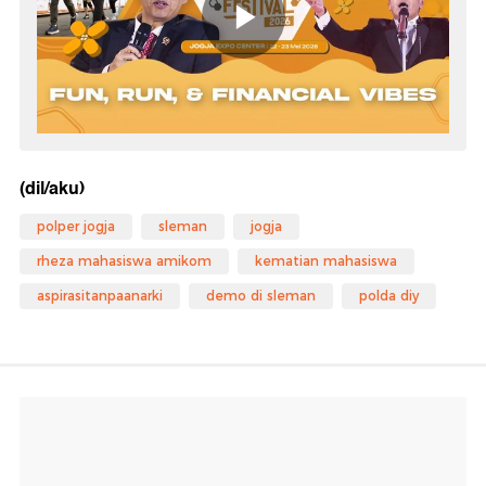
(dil/aku)
polper jogja
sleman
jogja
rheza mahasiswa amikom
kematian mahasiswa
aspirasitanpaanarki
demo di sleman
polda diy