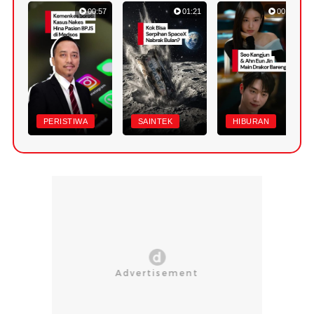
00:57
01:21
00:45
PERISTIWA
SAINTEK
HIBURAN