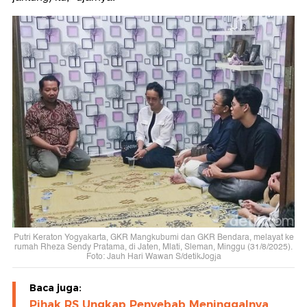
Putri Keraton Yogyakarta, GKR Mangkubumi dan GKR Bendara, melayat ke
rumah Rheza Sendy Pratama, di Jaten, Mlati, Sleman, Minggu (31/8/2025).
Foto: Jauh Hari Wawan S/detikJogja
Baca juga:
Pihak RS Ungkap Penyebab Meninggalnya