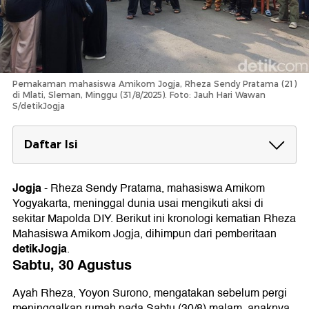
Pemakaman mahasiswa Amikom Jogja, Rheza Sendy Pratama (21)
di Mlati, Sleman, Minggu (31/8/2025). Foto: Jauh Hari Wawan
S/detikJogja
Daftar Isi
Sabtu, 30 Agustus
Jogja
-
Rheza Sendy Pratama, mahasiswa Amikom
Minggu pagi, 31 Agustus
Yogyakarta, meninggal dunia usai mengikuti aksi di
Penjelasan RSUP Dr Sardjito
sekitar Mapolda DIY. Berikut ini kronologi kematian Rheza
Kesaksiaan Ayah Rheza
Mahasiswa Amikom Jogja, dihimpun dari pemberitaan
Minggu sore, 31 Agustus
detikJogja
.
Sabtu, 30 Agustus
Minggu Malam, 31 Agustus
Putri Keraton Melayat
Ayah Rheza, Yoyon Surono, mengatakan sebelum pergi
Sultan HB X Minta Diusut
meninggalkan rumah pada Sabtu (30/8) malam, anaknya