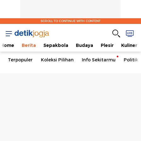
SCROLL TO CONTINUE WITH CONTENT
Home
Berita
Sepakbola
Budaya
Plesir
Kuliner
Terpopuler
Koleksi Pilihan
Info Sekitarmu
Politik