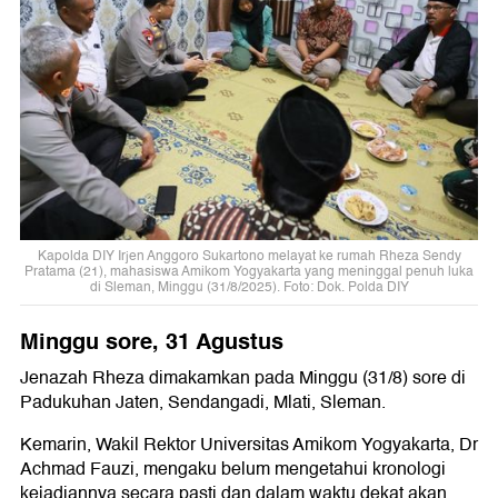
Kapolda DIY Irjen Anggoro Sukartono melayat ke rumah Rheza Sendy
Pratama (21), mahasiswa Amikom Yogyakarta yang meninggal penuh luka
di Sleman, Minggu (31/8/2025). Foto: Dok. Polda DIY
Minggu sore, 31 Agustus
Jenazah Rheza dimakamkan pada Minggu (31/8) sore di
Padukuhan Jaten, Sendangadi, Mlati, Sleman.
Kemarin, Wakil Rektor Universitas Amikom Yogyakarta, Dr
Achmad Fauzi, mengaku belum mengetahui kronologi
kejadiannya secara pasti dan dalam waktu dekat akan