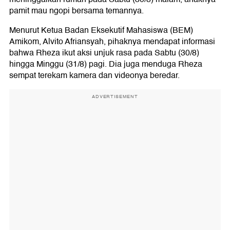
Kapolda DIY Siap Selidiki
pamit mau ngopi bersama temannya.
Menurut Ketua Badan Eksekutif Mahasiswa (BEM)
Amikom, Alvito Afriansyah, pihaknya mendapat informasi
bahwa Rheza ikut aksi unjuk rasa pada Sabtu (30/8)
hingga Minggu (31/8) pagi. Dia juga menduga Rheza
sempat terekam kamera dan videonya beredar.
ADVERTISEMENT