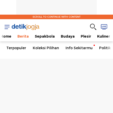
SCROLL TO CONTINUE WITH CONTENT
Home
Berita
Sepakbola
Budaya
Plesir
Kuliner
Terpopuler
Koleksi Pilihan
Info Sekitarmu
Politik