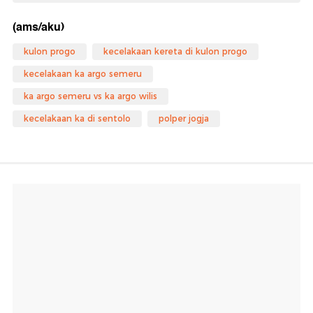
(ams/aku)
kulon progo
kecelakaan kereta di kulon progo
kecelakaan ka argo semeru
ka argo semeru vs ka argo wilis
kecelakaan ka di sentolo
polper jogja