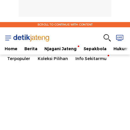
SCROLL TO CONTINUE WITH CONTENT
Home
Berita
Njagani Jateng
Sepakbola
Hukum 
Terpopuler
Koleksi Pilihan
Info Sekitarmu