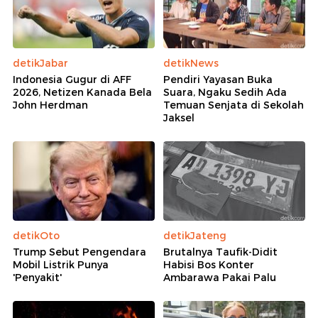
detikJabar
detikNews
Indonesia Gugur di AFF
Pendiri Yayasan Buka
2026, Netizen Kanada Bela
Suara, Ngaku Sedih Ada
John Herdman
Temuan Senjata di Sekolah
Jaksel
detikOto
detikJateng
Trump Sebut Pengendara
Brutalnya Taufik-Didit
Mobil Listrik Punya
Habisi Bos Konter
'Penyakit'
Ambarawa Pakai Palu