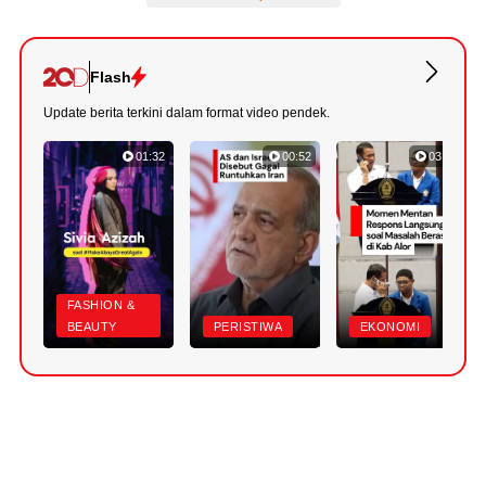
Flash
Update berita terkini dalam format video pendek.
01:32
00:52
03:22
FASHION &
BEAUTY
PERISTIWA
EKONOMI