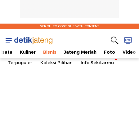
SCROLL TO CONTINUE WITH CONTENT
isata
Kuliner
Bisnis
Jateng Meriah
Foto
Video
Terpopuler
Koleksi Pilihan
Info Sekitarmu