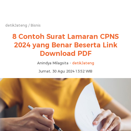
detikJateng
Bisnis
8 Contoh Surat Lamaran CPNS
2024 yang Benar Beserta Link
Download PDF
Anindya Milagsita -
detikJateng
Jumat, 30 Agu 2024 13:52 WIB