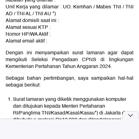
Unit Kerja yang dilamar : UO. Kemhan / Mabes TNI / TNI
AD / TNI AL / TNI AU *)
Alamat domisili saat ini :
Alamat sesuai KTP :
Nomor HP/WA Aktif :
Alamat email aktif :
Dengan ini menyampaikan surat lamaran agar dapat
mengikuti Seleksi Pengadaan CPNS di lingkungan
Kementerian Pertahanan Tahun Anggaran 2024.
Sebagai bahan pertimbangan, saya sampaikan hal-hal
sebagai berikut:
Surat lamaran yang diketik menggunakan komputer
dan ditujukan kepada Menteri Pertahanan
RI/Panglima TNI/Kasad/Kasal/Kasau*) di Jakarta dan
dibubuhi e-meterai Rp10.000 dan ditandatangani.
Surat Pernyataan 11 (sebelas) poin dari Instansi yang
sudah ditandatangani dan dibubuhi e-meterai Rp.