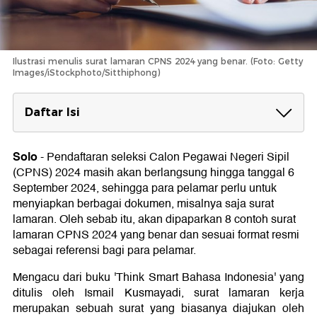
Ilustrasi menulis surat lamaran CPNS 2024 yang benar. (Foto: Getty
Images/iStockphoto/Sitthiphong)
Daftar Isi
8 Contoh Surat Lamaran CPNS 2024
Contoh Surat Lamaran CPNS 2024 #1
Solo
-
Pendaftaran seleksi Calon Pegawai Negeri Sipil
Contoh Surat Lamaran CPNS 2024 #2
(CPNS) 2024 masih akan berlangsung hingga tanggal 6
Contoh Surat Lamaran CPNS 2024 #3
September 2024, sehingga para pelamar perlu untuk
Contoh Surat Lamaran CPNS 2024 #4
menyiapkan berbagai dokumen, misalnya saja surat
Contoh Surat Lamaran CPNS 2024 #5
lamaran. Oleh sebab itu, akan dipaparkan 8 contoh surat
Contoh Surat Lamaran CPNS 2024 #6
lamaran CPNS 2024 yang benar dan sesuai format resmi
Contoh Surat Lamaran CPNS 2024 #7
Contoh Surat Lamaran CPNS 2024 #8
sebagai referensi bagi para pelamar.
Link Download PDF Surat Lamaran CPNS
Mengacu dari buku 'Think Smart Bahasa Indonesia' yang
2024
ditulis oleh Ismail Kusmayadi, surat lamaran kerja
merupakan sebuah surat yang biasanya diajukan oleh