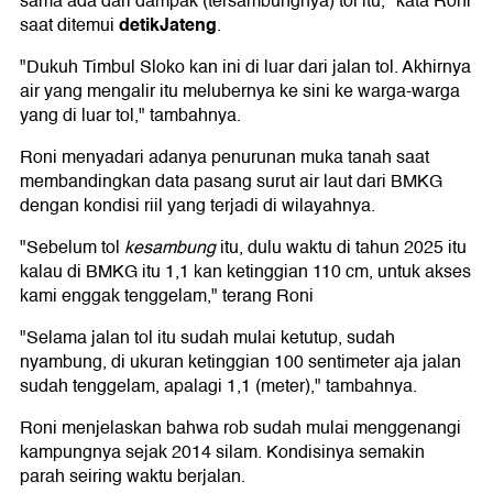
sama ada dari dampak (tersambungnya) tol itu," kata Roni
detikJateng
saat ditemui
.
"Dukuh Timbul Sloko kan ini di luar dari jalan tol. Akhirnya
air yang mengalir itu melubernya ke sini ke warga-warga
yang di luar tol," tambahnya.
Roni menyadari adanya penurunan muka tanah saat
membandingkan data pasang surut air laut dari BMKG
dengan kondisi riil yang terjadi di wilayahnya.
"Sebelum tol
kesambung
itu, dulu waktu di tahun 2025 itu
kalau di BMKG itu 1,1 kan ketinggian 110 cm, untuk akses
kami enggak tenggelam," terang Roni
"Selama jalan tol itu sudah mulai ketutup, sudah
nyambung, di ukuran ketinggian 100 sentimeter aja jalan
sudah tenggelam, apalagi 1,1 (meter)," tambahnya.
Roni menjelaskan bahwa rob sudah mulai menggenangi
kampungnya sejak 2014 silam. Kondisinya semakin
parah seiring waktu berjalan.