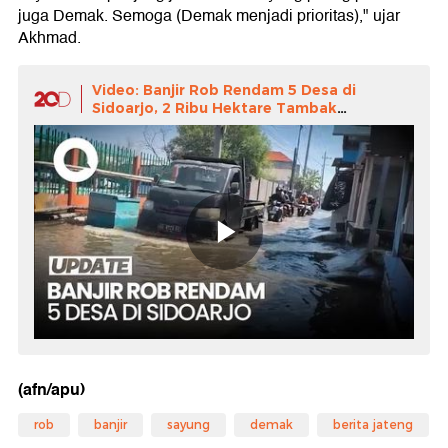
juga Demak. Semoga (Demak menjadi prioritas)," ujar
Akhmad.
Video: Banjir Rob Rendam 5 Desa di
Sidoarjo, 2 Ribu Hektare Tambak
Terdampak
(afn/apu)
rob
banjir
sayung
demak
berita jateng