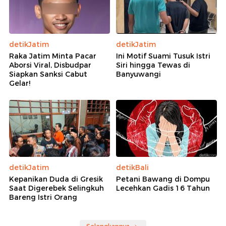
detikJatim
detikJatim
Raka Jatim Minta Pacar
Ini Motif Suami Tusuk Istri
Aborsi Viral, Disbudpar
Siri hingga Tewas di
Siapkan Sanksi Cabut
Banyuwangi
Gelar!
detikJatim
detikBali
Kepanikan Duda di Gresik
Petani Bawang di Dompu
Saat Digerebek Selingkuh
Lecehkan Gadis 16 Tahun
Bareng Istri Orang