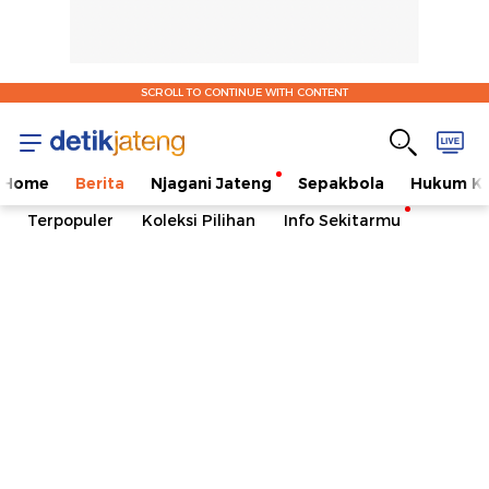
SCROLL TO CONTINUE WITH CONTENT
Home
Berita
Njagani Jateng
Sepakbola
Hukum Kr
Terpopuler
Koleksi Pilihan
Info Sekitarmu