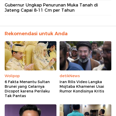
Gubernur Ungkap Penurunan Muka Tanah di
Jateng Capai 8-11 Cm per Tahun
Rekomendasi untuk Anda
Wolipop
detikNews
6 Fakta Menantu Sultan
Iran Rilis Video Langka
Brunei yang Gelarnya
Mojtaba Khamenei Usai
Dicopot karena Perilaku
Rumor Kondisinya Kritis
Tak Pantas