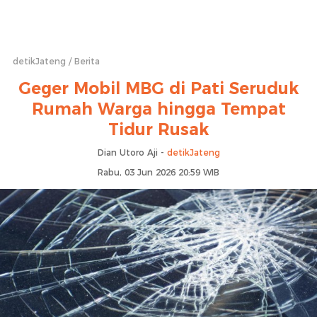
detikJateng
Berita
Geger Mobil MBG di Pati Seruduk
Rumah Warga hingga Tempat
Tidur Rusak
Dian Utoro Aji -
detikJateng
Rabu, 03 Jun 2026 20:59 WIB