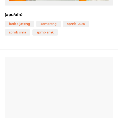
(apu/afn)
berita jateng
semarang
spmb 2026
spmb sma
spmb smk