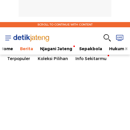
SCROLL TO CONTINUE WITH CONTENT
Home
Berita
Njagani Jateng
Sepakbola
Hukum Kr
Terpopuler
Koleksi Pilihan
Info Sekitarmu