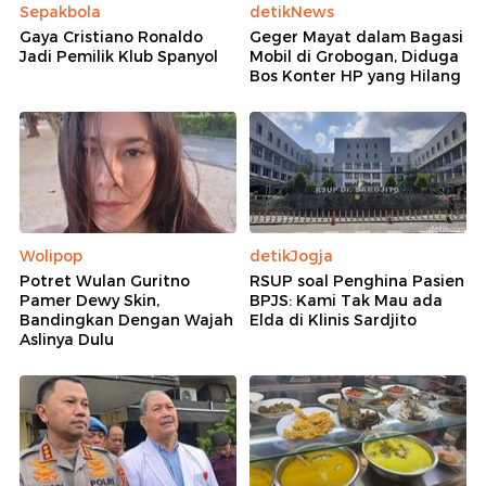
Sepakbola
detikNews
Gaya Cristiano Ronaldo
Geger Mayat dalam Bagasi
Jadi Pemilik Klub Spanyol
Mobil di Grobogan, Diduga
Bos Konter HP yang Hilang
Wolipop
detikJogja
Potret Wulan Guritno
RSUP soal Penghina Pasien
Pamer Dewy Skin,
BPJS: Kami Tak Mau ada
Bandingkan Dengan Wajah
Elda di Klinis Sardjito
Aslinya Dulu