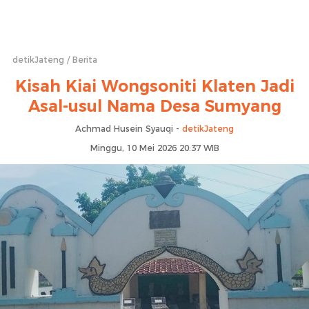
detikJateng
Berita
Kisah Kiai Wongsoniti Klaten Jadi
Asal-usul Nama Desa Sumyang
Achmad Husein Syauqi -
detikJateng
Minggu, 10 Mei 2026 20:37 WIB