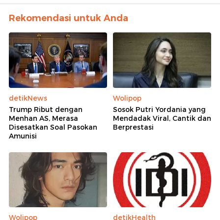
Rekomendasi untuk Anda
detikNews
Wolipop
Trump Ribut dengan
Sosok Putri Yordania yang
Menhan AS, Merasa
Mendadak Viral, Cantik dan
Disesatkan Soal Pasokan
Berprestasi
Amunisi
Wolipop
detikHealth