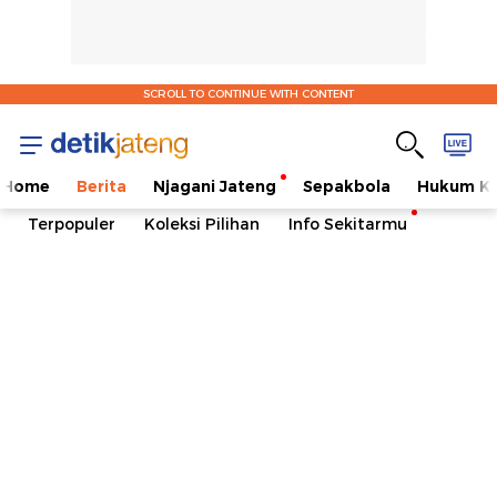
SCROLL TO CONTINUE WITH CONTENT
Home
Berita
Njagani Jateng
Sepakbola
Hukum Kr
Terpopuler
Koleksi Pilihan
Info Sekitarmu