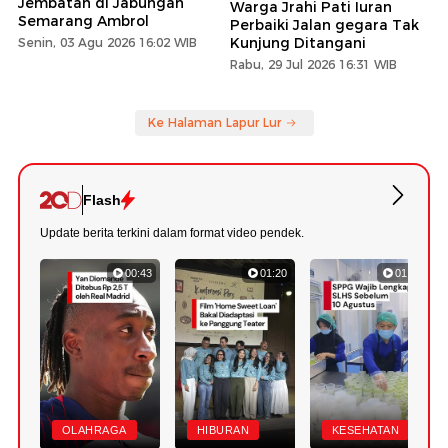
Jembatan di Jabungan
Warga Jrahi Pati Iuran
Semarang Ambrol
Perbaiki Jalan gegara Tak
Kunjung Ditangani
Senin, 03 Agu 2026 16:02 WIB
Rabu, 29 Jul 2026 16:31 WIB
Ke Halaman Lapur Lur
Flash
Update berita terkini dalam format video pendek.
00:43
01:20
01:07
OLAHRAGA
HIBURAN
KESEHATAN