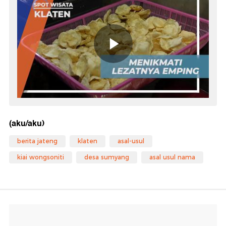
(aku/aku)
berita jateng
klaten
asal-usul
kiai wongsoniti
desa sumyang
asal usul nama