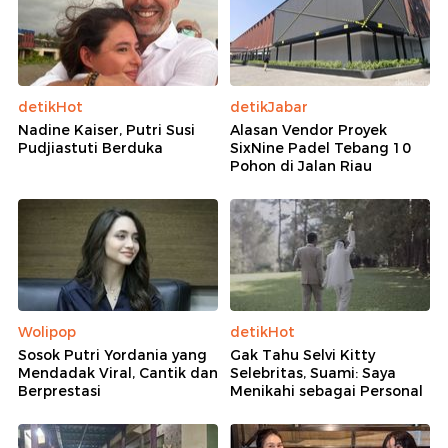
detikHot
detikJabar
Nadine Kaiser, Putri Susi
Alasan Vendor Proyek
Pudjiastuti Berduka
SixNine Padel Tebang 10
Pohon di Jalan Riau
Wolipop
detikHot
Sosok Putri Yordania yang
Gak Tahu Selvi Kitty
Mendadak Viral, Cantik dan
Selebritas, Suami: Saya
Berprestasi
Menikahi sebagai Personal