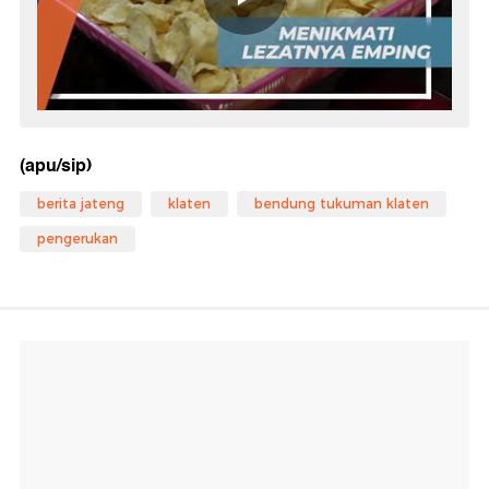
(apu/sip)
berita jateng
klaten
bendung tukuman klaten
pengerukan