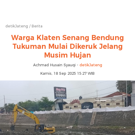
detikJateng
Berita
Warga Klaten Senang Bendung
Tukuman Mulai Dikeruk Jelang
Musim Hujan
Achmad Husain Syauqi -
detikJateng
Kamis, 18 Sep 2025 15:27 WIB