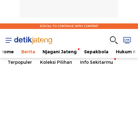
SCROLL TO CONTINUE WITH CONTENT
Home
Berita
Njagani Jateng
Sepakbola
Hukum Kr
Terpopuler
Koleksi Pilihan
Info Sekitarmu