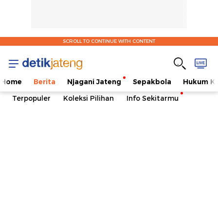
SCROLL TO CONTINUE WITH CONTENT
Home
Berita
Njagani Jateng
Sepakbola
Hukum Kr
Terpopuler
Koleksi Pilihan
Info Sekitarmu