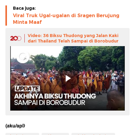
Baca juga:
Viral Truk Ugal-ugalan di Sragen Berujung
Minta Maaf
Video: 36 Biksu Thudong yang Jalan Kaki
dari Thailand Telah Sampai di Borobudur
(aku/apl)