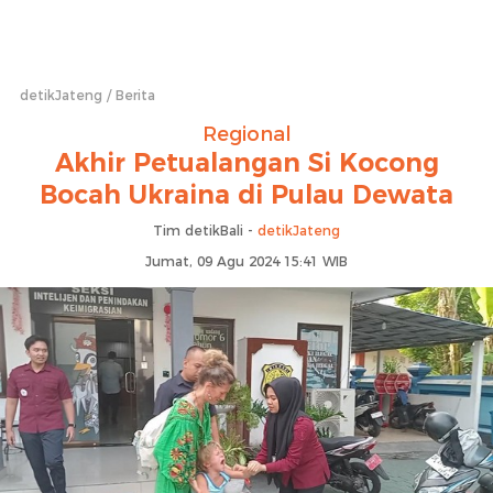
detikJateng
Berita
Regional
Akhir Petualangan Si Kocong
Bocah Ukraina di Pulau Dewata
Tim detikBali -
detikJateng
Jumat, 09 Agu 2024 15:41 WIB