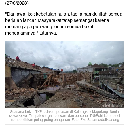
(27/3/2023).
"Dari awal kok kebetulan hujan, tapi alhamdulillah semua
berjalan lancar. Masyarakat tetap semangat karena
memang apa pun yang terjadi semua bakal
mengalaminya," tuturnya.
Suasana terkini TKP ledakan petasan di Kaliangkrik Magelang, Senin
(27/3/2023). Tampak warga, relawan, dan personel TNI/Polri kerja bakti
membersihkan puing-puing bangunan. Foto: Eko Susanto/detikJateng