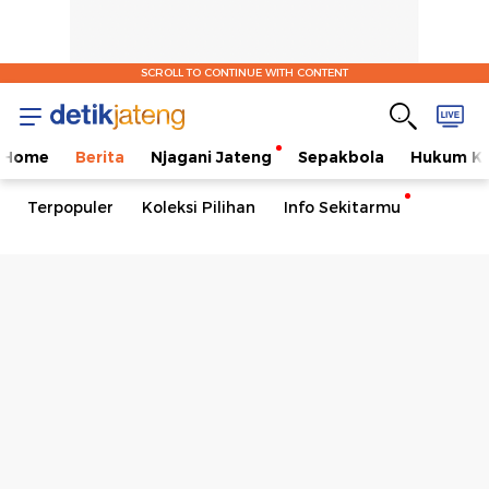
SCROLL TO CONTINUE WITH CONTENT
Home
Berita
Njagani Jateng
Sepakbola
Hukum Kr
Terpopuler
Koleksi Pilihan
Info Sekitarmu