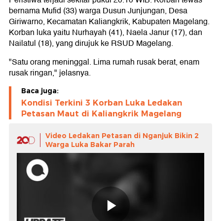
Peristiwa terjadi sekitar pukul 20.10 WIB. Korban tewas
bernama Mufid (33) warga Dusun Junjungan, Desa
Giriwarno, Kecamatan Kaliangkrik, Kabupaten Magelang.
Korban luka yaitu Nurhayah (41), Naela Janur (17), dan
Nailatul (18), yang dirujuk ke RSUD Magelang.
"Satu orang meninggal. Lima rumah rusak berat, enam
rusak ringan," jelasnya.
Baca juga:
Kondisi Terkini 3 Korban Luka Ledakan
Petasan Maut di Kaliangkrik Magelang
Video Ledakan Petasan di Nganjuk Bikin 2
Warga Luka Bakar Parah