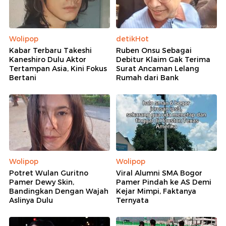
Wolipop
detikHot
Kabar Terbaru Takeshi
Ruben Onsu Sebagai
Kaneshiro Dulu Aktor
Debitur Klaim Gak Terima
Tertampan Asia, Kini Fokus
Surat Ancaman Lelang
Bertani
Rumah dari Bank
Wolipop
Wolipop
Potret Wulan Guritno
Viral Alumni SMA Bogor
Pamer Dewy Skin,
Pamer Pindah ke AS Demi
Bandingkan Dengan Wajah
Kejar Mimpi, Faktanya
Aslinya Dulu
Ternyata