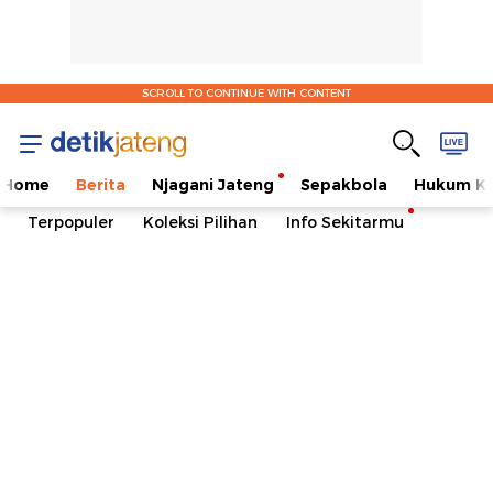
SCROLL TO CONTINUE WITH CONTENT
Home
Berita
Njagani Jateng
Sepakbola
Hukum Kr
Terpopuler
Koleksi Pilihan
Info Sekitarmu