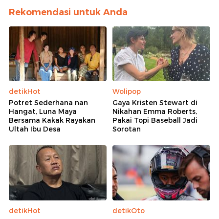
Rekomendasi untuk Anda
detikHot
Wolipop
Potret Sederhana nan
Gaya Kristen Stewart di
Hangat, Luna Maya
Nikahan Emma Roberts,
Bersama Kakak Rayakan
Pakai Topi Baseball Jadi
Ultah Ibu Desa
Sorotan
detikHot
detikOto