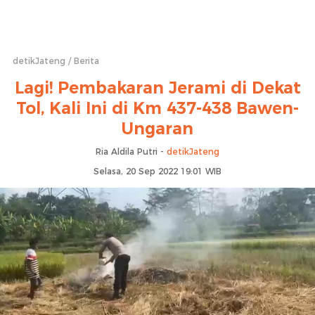
detikJateng
Berita
Lagi! Pembakaran Jerami di Dekat
Tol, Kali Ini di Km 437-438 Bawen-
Ungaran
Ria Aldila Putri -
detikJateng
Selasa, 20 Sep 2022 19:01 WIB