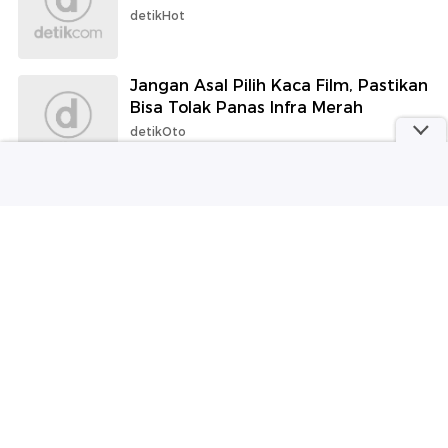
detikHot
Jangan Asal Pilih Kaca Film, Pastikan
Bisa Tolak Panas Infra Merah
detikOto
Puas! Ada Lebih 50 Menu Masakan
Padang Hadir di RM Legendaris
Benhil
detikFood
BGN Kebut Bikin 1.700 Dapur MBG di
Papua-NTT Pekan Ini
detikHealth