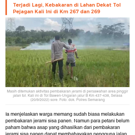
Terjadi Lagi, Kebakaran di Lahan Dekat Tol
Pejagan Kali Ini di Km 267 dan 269
Masih ditemukan aktivitas pembakaran jerami di persawahan area pinggir
jalan tol. Kali ini di Tol Bawen-Ungaran jalur B Km 437-438, Selasa
(20/9/2022) sore. Foto: dok. Polres Semarang
Ia menjelaskan warga memang sudah biasa melakukan
pembakaran jerami sisa panen. Namun para petani belum
paham bahwa asap yang dihasilkan dari pembakaran
jerami sisa panen dapat membahayakan pengguna jalan