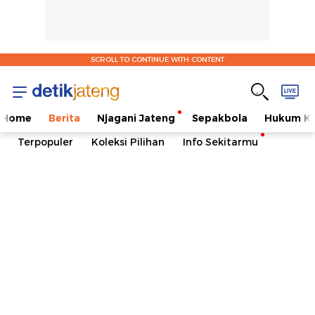
SCROLL TO CONTINUE WITH CONTENT
Home
Berita
Njagani Jateng
Sepakbola
Hukum Kr
Terpopuler
Koleksi Pilihan
Info Sekitarmu