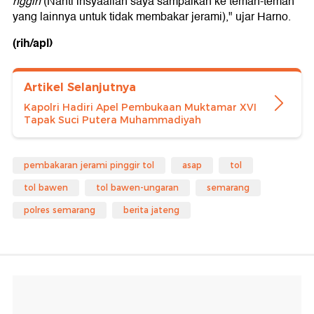
nggih
(Nanti insyaallah saya sampaikan ke teman-teman
yang lainnya untuk tidak membakar jerami)," ujar Harno.
(rih/apl)
Artikel Selanjutnya
Kapolri Hadiri Apel Pembukaan Muktamar XVI
Tapak Suci Putera Muhammadiyah
pembakaran jerami pinggir tol
asap
tol
tol bawen
tol bawen-ungaran
semarang
polres semarang
berita jateng