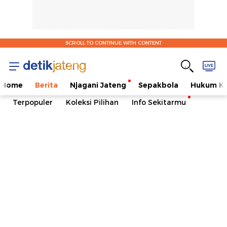
SCROLL TO CONTINUE WITH CONTENT
Home
Berita
Njagani Jateng
Sepakbola
Hukum Kr
Terpopuler
Koleksi Pilihan
Info Sekitarmu