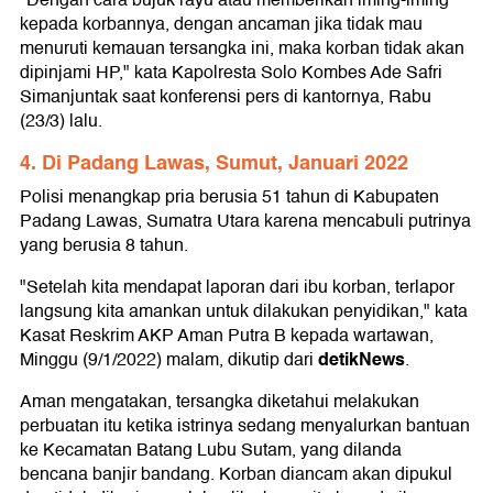
"Dengan cara bujuk rayu atau memberikan iming-iming
kepada korbannya, dengan ancaman jika tidak mau
menuruti kemauan tersangka ini, maka korban tidak akan
dipinjami HP," kata Kapolresta Solo Kombes Ade Safri
Simanjuntak saat konferensi pers di kantornya, Rabu
(23/3) lalu.
4. Di Padang Lawas, Sumut, Januari 2022
Polisi menangkap pria berusia 51 tahun di Kabupaten
Padang Lawas, Sumatra Utara karena mencabuli putrinya
yang berusia 8 tahun.
"Setelah kita mendapat laporan dari ibu korban, terlapor
langsung kita amankan untuk dilakukan penyidikan," kata
Kasat Reskrim AKP Aman Putra B kepada wartawan,
detikNews
Minggu (9/1/2022) malam, dikutip dari
.
Aman mengatakan, tersangka diketahui melakukan
perbuatan itu ketika istrinya sedang menyalurkan bantuan
ke Kecamatan Batang Lubu Sutam, yang dilanda
bencana banjir bandang. Korban diancam akan dipukul