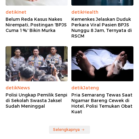
detikInet
detikHealth
Belum Reda Kasus Nakes
Kemenkes Jelaskan Duduk
Nirempati, Postingan 'BPJS
Perkara Viral Pasien BPJS
Cuma 1%' Bikin Murka
Nunggu 8 Jam, Ternyata di
RSCM
detikNews
detikJateng
Polisi Ungkap Pemilik Senpi
Pria Semarang Tewas Saat
di Sekolah Swasta Jaksel
Ngamar Bareng Cewek di
Sudah Meninggal
Hotel, Polisi Temukan Obat
Kuat
Selengkapnya