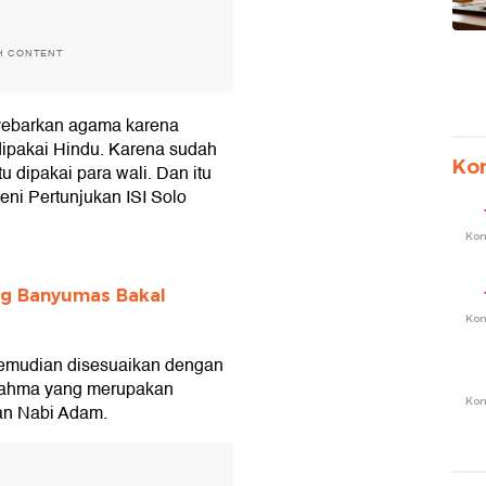
H CONTENT
yebarkan agama karena
dipakai Hindu. Karena sudah
Ko
u dipakai para wali. Dan itu
eni Pertunjukan ISI Solo
Ko
ng Banyumas Bakal
Ko
kemudian disesuaikan dengan
Brahma yang merupakan
Ko
nan Nabi Adam.
T