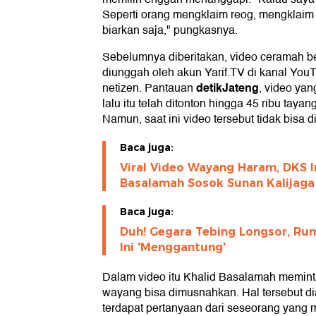
Seperti orang mengklaim reog, mengklai
biarkan saja," pungkasnya.
Sebelumnya diberitakan, video ceramah 
diunggah oleh akun Yarif.TV di kanal You
detikJateng
netizen. Pantauan
, video yan
lalu itu telah ditonton hingga 45 ribu taya
Namun, saat ini video tersebut tidak bisa d
Baca juga:
Viral Video Wayang Haram, DKS I
Basalamah Sosok Sunan Kalijaga
Baca juga:
Duh! Gegara Tebing Longsor, Ru
Ini 'Menggantung'
Dalam video itu Khalid Basalamah memint
wayang bisa dimusnahkan. Hal tersebut d
terdapat pertanyaan dari seseorang yan