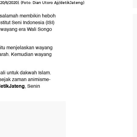
20/6/2020). (Foto: Dian Utoro Aji/detikJateng)
asalamah membikin heboh
itut Seni Indonesia (ISI)
 wayang era Wali Songo
 itu menjelaskan wayang
jarah. Kemudian wayang
ali untuk dakwah Islam.
sejak zaman animisme-
detikJateng
, Senin