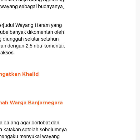
m wayang sebagai budayanya,
berjudul Wayang Haram yang
Tube banyak dikomentari oleh
g diunggah sekitar setahun
ngan dengan 2,5 ribu komentar.
iakses.
ngatkan Khalid
mah Warga Banjarnegara
a dalang agar bertobat dan
ia katakan setelah sebelumnya
g mengaku menyukai wayang