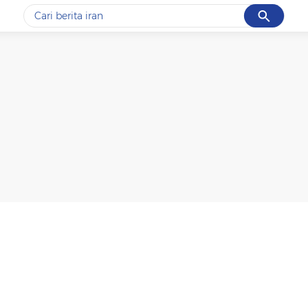
Cancel
Yang sedang ramai dicari
#1
gempa hari ini
#2
gempa
#3
prabowo
#4
iran
#5
demo
Promoted
Terakhir yang dicari
Loading...