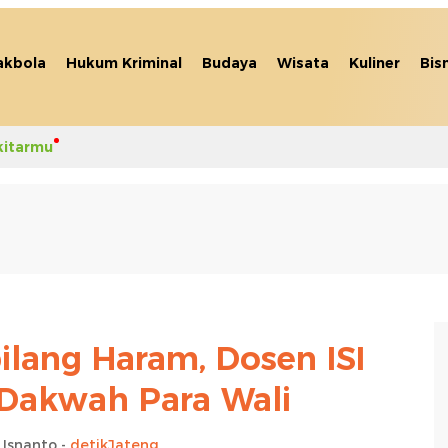
akbola
Hukum Kriminal
Budaya
Wisata
Kuliner
Bis
kitarmu
ilang Haram, Dosen ISI
 Dakwah Para Wali
 Isnanto -
detikJateng