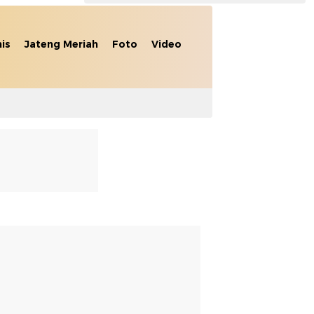
nis
Jateng Meriah
Foto
Video