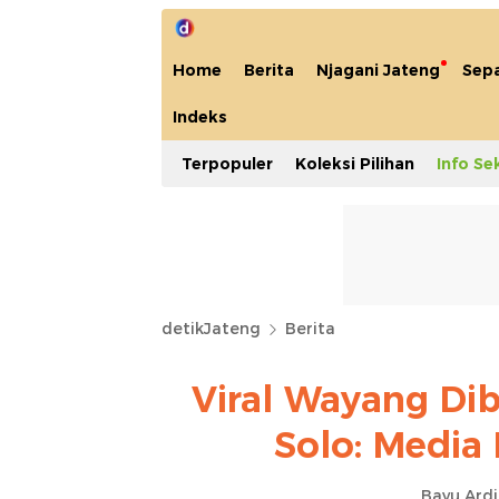
Home
Berita
Njagani Jateng
Sep
Indeks
Terpopuler
Koleksi Pilihan
Info Se
detikJateng
Berita
Viral Wayang Dib
Solo: Media
Bayu Ardi