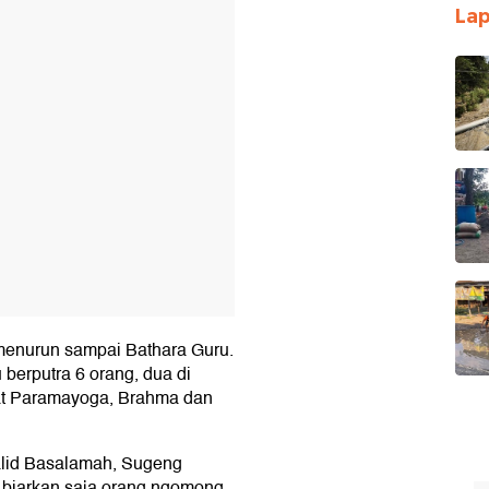
Lap
 menurun sampai Bathara Guru.
berputra 6 orang, dua di
rat Paramayoga, Brahma dan
halid Basalamah, Sugeng
biarkan saja orang ngomong.