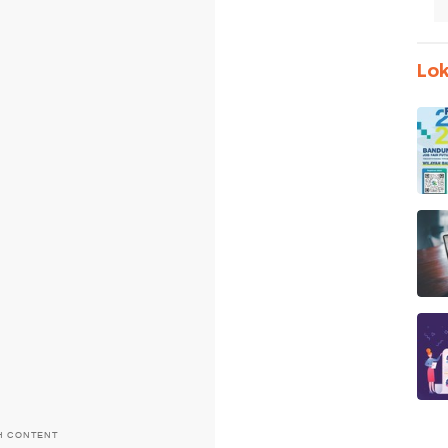
Lok
H CONTENT