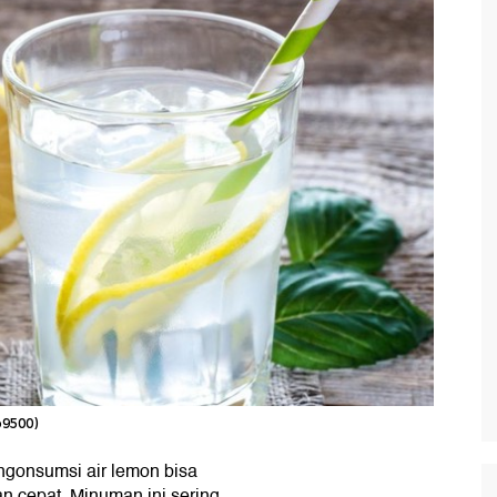
o9500)
ngonsumsi air lemon bisa
 cepat. Minuman ini sering