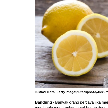
Ilustrasi (Foto: Getty Images/iStockphoto/AlexPr
Bandung
-
Banyak orang percaya jika me
membantu menurunkan berat badan dengan