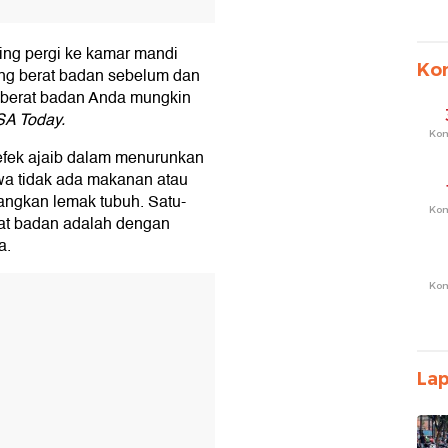
ing pergi ke kamar mandi
Ko
ng berat badan sebelum dan
, berat badan Anda mungkin
A Today.
Ko
i efek ajaib dalam menurunkan
a tidak ada makanan atau
angkan lemak tubuh. Satu-
Ko
rat badan adalah dengan
a.
Ko
T
La