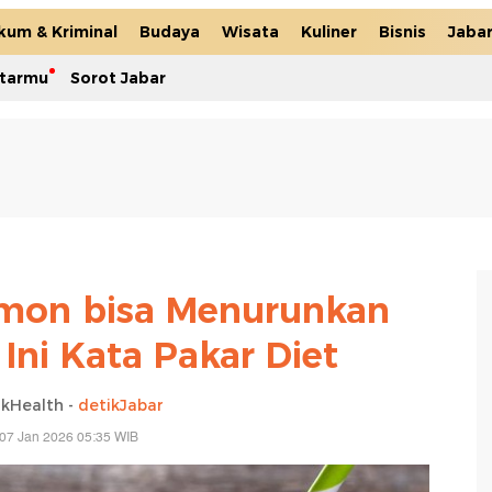
kum & Kriminal
Budaya
Wisata
Kuliner
Bisnis
Jaba
itarmu
Sorot Jabar
emon bisa Menurunkan
Ini Kata Pakar Diet
ikHealth -
detikJabar
07 Jan 2026 05:35 WIB