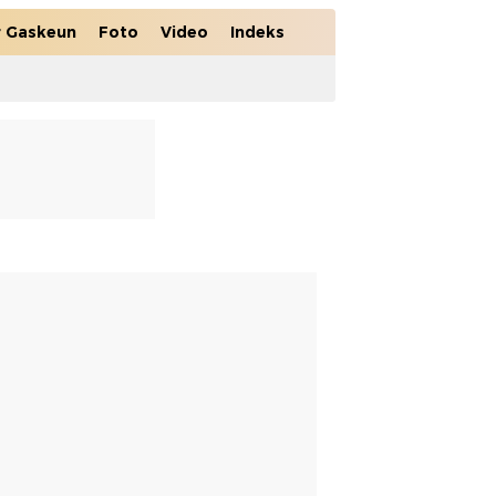
r Gaskeun
Foto
Video
Indeks