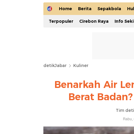
Home
Berita
Sepakbola
Hu
Terpopuler
Cirebon Raya
Info Sek
detikJabar
Kuliner
Benarkah Air L
Berat Badan? 
Tim det
Rabu, 