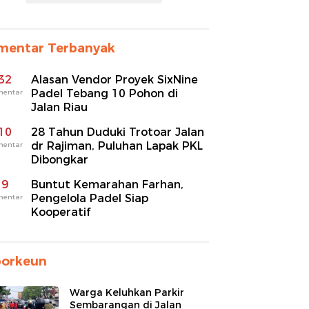
mentar Terbanyak
32
Alasan Vendor Proyek SixNine
Padel Tebang 10 Pohon di
mentar
Jalan Riau
10
28 Tahun Duduki Trotoar Jalan
dr Rajiman, Puluhan Lapak PKL
mentar
Dibongkar
9
Buntut Kemarahan Farhan,
Pengelola Padel Siap
mentar
Kooperatif
porkeun
Warga Keluhkan Parkir
Sembarangan di Jalan