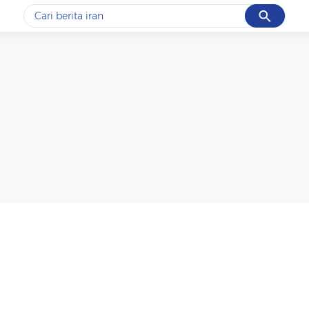
Cancel
Yang sedang ramai dicari
#1
gempa hari ini
#2
gempa
#3
iran
#4
demo
#5
prabowo
Promoted
Terakhir yang dicari
Loading...