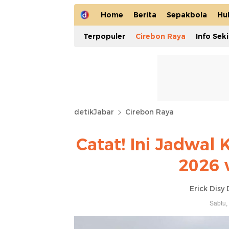
Home
Berita
Sepakbola
Hu
Terpopuler
Cirebon Raya
Info Sek
detikJabar
Cirebon Raya
Catat! Ini Jadwal
2026 v
Erick Dis
Sabtu,