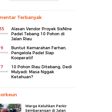
mentar Terbanyak
35
Alasan Vendor Proyek SixNine
Padel Tebang 10 Pohon di
mentar
Jalan Riau
9
Buntut Kemarahan Farhan,
Pengelola Padel Siap
mentar
Kooperatif
7
10 Pohon Riau Ditebang, Dedi
Mulyadi: Masa Nggak
mentar
Ketahuan?
porkeun
Warga Keluhkan Parkir
Sembarangan di Jalan