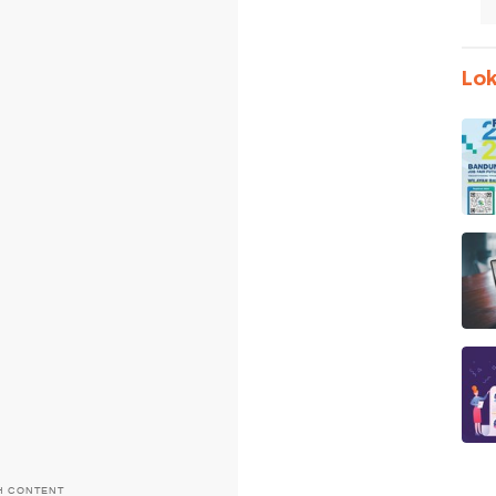
Lok
H CONTENT