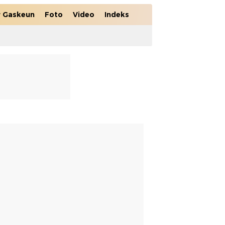
r Gaskeun
Foto
Video
Indeks