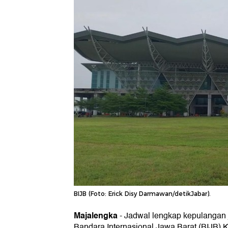
BIJB (Foto: Erick Disy Darmawan/detikJabar).
Majalengka
-
Jadwal lengkap kepulangan 
Bandara Internasional Jawa Barat (BIJB) Ke