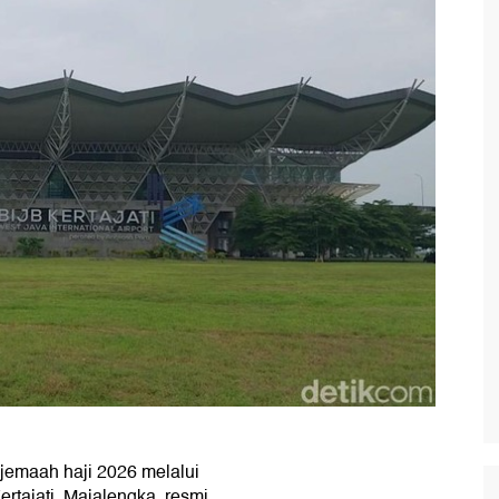
jemaah haji 2026 melalui
rtajati, Majalengka, resmi