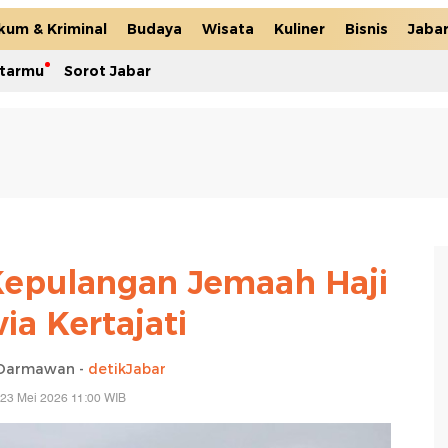
kum & Kriminal
Budaya
Wisata
Kuliner
Bisnis
Jaba
itarmu
Sorot Jabar
 Kepulangan Jemaah Haji
ia Kertajati
y Darmawan -
detikJabar
 23 Mei 2026 11:00 WIB