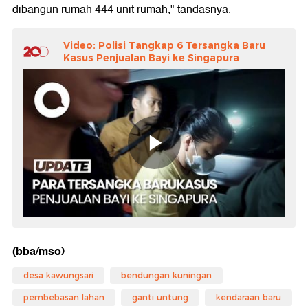
dibangun rumah 444 unit rumah," tandasnya.
Video: Polisi Tangkap 6 Tersangka Baru
Kasus Penjualan Bayi ke Singapura
(bba/mso)
desa kawungsari
bendungan kuningan
pembebasan lahan
ganti untung
kendaraan baru