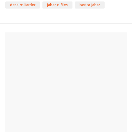
desa miliarder
jabar x-files
berita jabar