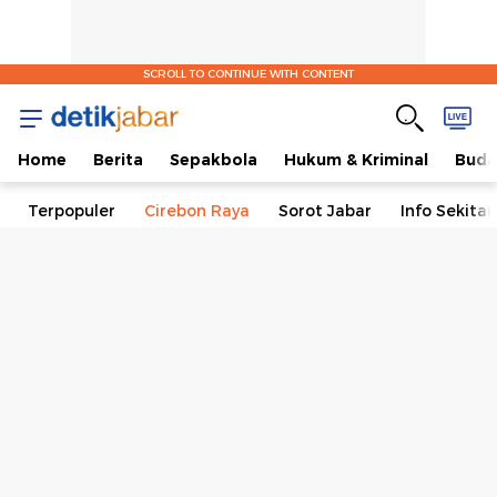
SCROLL TO CONTINUE WITH CONTENT
Home
Berita
Sepakbola
Hukum & Kriminal
Buda
Terpopuler
Cirebon Raya
Sorot Jabar
Info Sekita