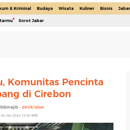
kum & Kriminal
Budaya
Wisata
Kuliner
Bisnis
Jaba
itarmu
Sorot Jabar
, Komunitas Pencinta
pang di Cirebon
bibinajib -
detikJabar
 09 Jan 2024 12:30 WIB