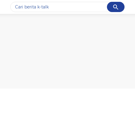
Cancel
Yang sedang ramai dicari
#1
data live draw sgp
#2
k-talk
#3
kebakaran
#4
prabowo
#5
gempa hari ini
Promoted
Terakhir yang dicari
Loading...