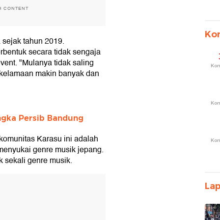
H CONTENT
Ko
 sejak tahun 2019.
erbentuk secara tidak sengaja
vent. "Mulanya tidak saling
Ko
ma kelamaan makin banyak dan
Ko
angka Persib Bandung
komunitas Karasu ini adalah
Ko
enyukai genre musik jepang.
 sekali genre musik.
T
La