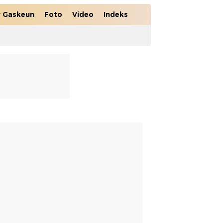
r Gaskeun
Foto
Video
Indeks