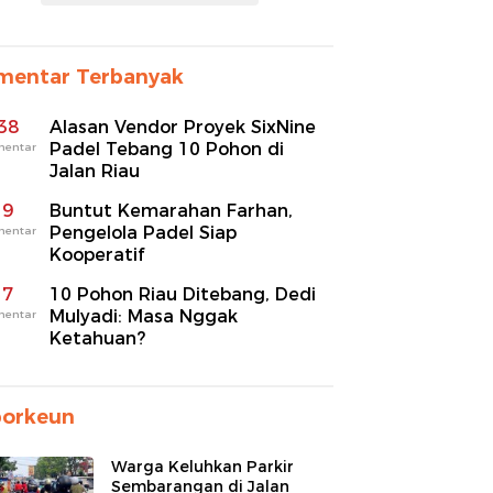
mentar Terbanyak
38
Alasan Vendor Proyek SixNine
Padel Tebang 10 Pohon di
mentar
Jalan Riau
9
Buntut Kemarahan Farhan,
Pengelola Padel Siap
mentar
Kooperatif
7
10 Pohon Riau Ditebang, Dedi
Mulyadi: Masa Nggak
mentar
Ketahuan?
porkeun
Warga Keluhkan Parkir
Sembarangan di Jalan