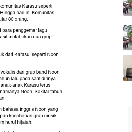
komunitas Karasu seperti
 Hingga hari ini Komunitas
tar 80 orang.
si para penggemar lagu
asil melahirkan dua grup
uk dari Karasu, seperti Noon
vokalis dari grup band Noon
ahun lalu pada saat dirinya
a anak-anak Karasu terus
d namanya Noon. Sekitar tahun
an.
 bahasa Inggris Noon yang
apan keseharian grup musik
m huruf hijaiah.