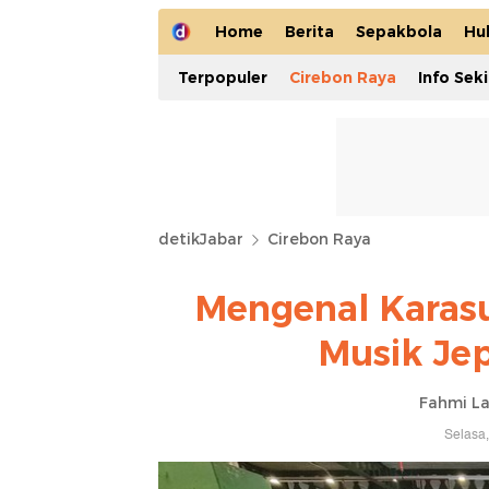
Home
Berita
Sepakbola
Hu
Terpopuler
Cirebon Raya
Info Sek
detikJabar
Cirebon Raya
Mengenal Karasu
Musik Je
Fahmi La
Selasa,