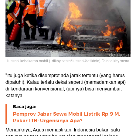
Ilustrasi kebakaran mobil (. dikhy sasra/ilustrasi/detikfoto) Foto: dikhy sasra
"Itu juga ketika disemprot ada jarak tertentu (yang harus
dipatuhi). Kalau terlalu dekat seperti (memadamkan api)
di kendaraan konvensional, (apinya) bisa menyambar,"
katanya.
Baca juga:
Pemprov Jabar Sewa Mobil Listrik Rp 9 M,
Pakar ITB: Urgensinya Apa?
Menariknya, Agus memastikan, Indonesia bukan satu-