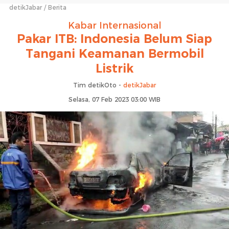
detikJabar
Berita
Kabar Internasional
Pakar ITB: Indonesia Belum Siap
Tangani Keamanan Bermobil
Listrik
Tim detikOto -
detikJabar
Selasa, 07 Feb 2023 03:00 WIB