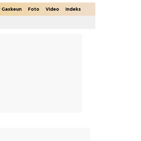
r Gaskeun
Foto
Video
Indeks