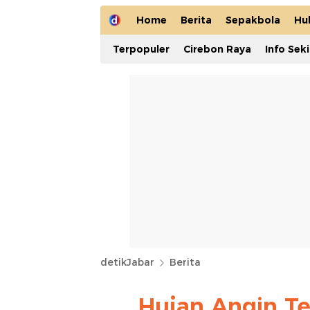
Home
Berita
Sepakbola
Hu
Terpopuler
Cirebon Raya
Info Sek
detikJabar
Berita
Hujan Angin Te