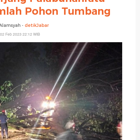
umlah Pohon Tumbang
Alamsyah -
detikJabar
 02 Feb 2023 22:12 WIB