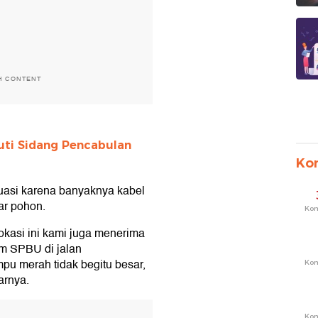
H CONTENT
uti Sidang Pencabulan
Ko
kuasi karena banyaknya kabel
ar pohon.
Ko
 lokasi ini kami juga menerima
um SPBU di jalan
u merah tidak begitu besar,
Ko
arnya.
T
Ko