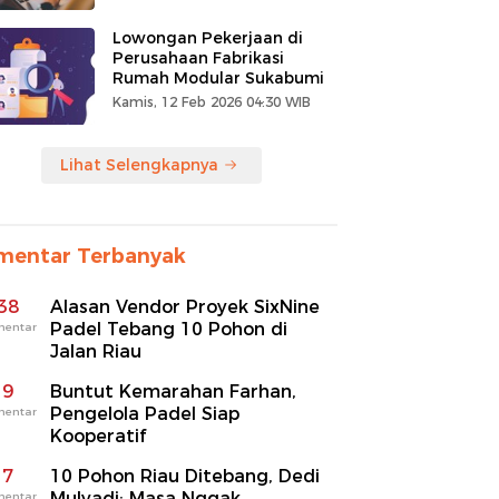
Lowongan Pekerjaan di
Perusahaan Fabrikasi
Rumah Modular Sukabumi
Kamis, 12 Feb 2026 04:30 WIB
Lihat Selengkapnya
mentar Terbanyak
38
Alasan Vendor Proyek SixNine
Padel Tebang 10 Pohon di
mentar
Jalan Riau
9
Buntut Kemarahan Farhan,
Pengelola Padel Siap
mentar
Kooperatif
7
10 Pohon Riau Ditebang, Dedi
Mulyadi: Masa Nggak
mentar