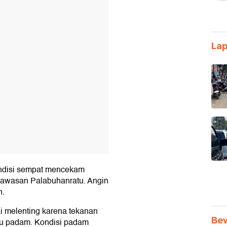
La
ondisi sempat mencekam
kawasan Palabuhanratu. Angin
n.
i melenting karena tekanan
Be
pu padam. Kondisi padam