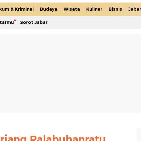
kum & Kriminal
Budaya
Wisata
Kuliner
Bisnis
Jaba
itarmu
Sorot Jabar
rjang Palabuhanratu