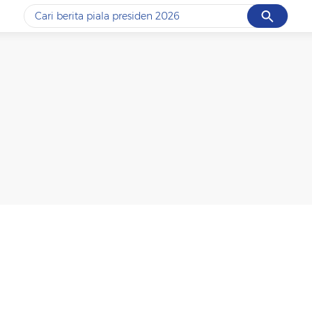
Cancel
Yang sedang ramai dicari
#1
data live draw sgp
#2
piala presiden 2026
#3
prabowo
#4
iran
#5
gempa hari ini
Promoted
Terakhir yang dicari
Loading...