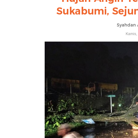
Sukabumi, Sej
Syahdan 
Kamis,