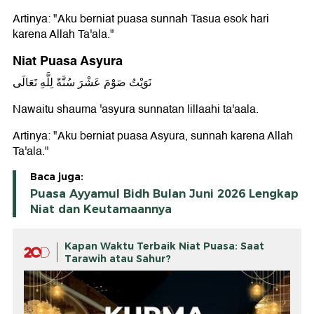
Artinya: "Aku berniat puasa sunnah Tasua esok hari
karena Allah Ta'ala."
Niat Puasa Asyura
نَوَيْتُ صَوْمَ عَشْرَ سُنَّةً لِلَّهِ تَعَالَى
Nawaitu shauma 'asyura sunnatan lillaahi ta'aala.
Artinya: "Aku berniat puasa Asyura, sunnah karena Allah
Ta'ala."
Baca juga:
Puasa Ayyamul Bidh Bulan Juni 2026 Lengkap
Niat dan Keutamaannya
Kapan Waktu Terbaik Niat Puasa: Saat
Tarawih atau Sahur?