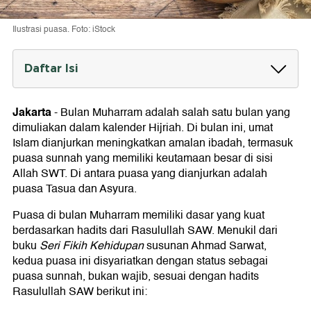
Ilustrasi puasa. Foto: iStock
Daftar Isi
Puasa Muharram Berapa Hari?
Jakarta
-
Bulan Muharram adalah salah satu bulan yang
Niat Puasa di Bulan Muharram
dimuliakan dalam kalender Hijriah. Di bulan ini, umat
Niat Puasa Muharram
Islam dianjurkan meningkatkan amalan ibadah, termasuk
Niat Puasa Tasua
puasa sunnah yang memiliki keutamaan besar di sisi
Niat Puasa Asyura
Allah SWT. Di antara puasa yang dianjurkan adalah
puasa Tasua dan Asyura.
Puasa di bulan Muharram memiliki dasar yang kuat
berdasarkan hadits dari Rasulullah SAW. Menukil dari
buku
Seri Fikih Kehidupan
susunan Ahmad Sarwat,
kedua puasa ini disyariatkan dengan status sebagai
puasa sunnah, bukan wajib, sesuai dengan hadits
Rasulullah SAW berikut ini: