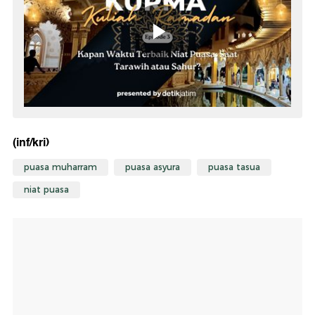
(inf/kri)
puasa muharram
puasa asyura
puasa tasua
niat puasa