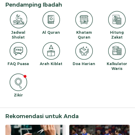
Pendamping Ibadah
Jadwal
Al Quran
Khatam
Hitung
Sholat
Quran
Zakat
FAQ Puasa
Arah Kiblat
Doa Harian
Kalkulator
Waris
Zikir
Rekomendasi untuk Anda