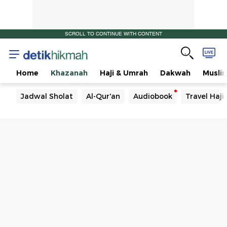
SCROLL TO CONTINUE WITH CONTENT
Home
Khazanah
Haji & Umrah
Dakwah
Musli
Jadwal Sholat
Al-Qur'an
Audiobook
Travel Haj