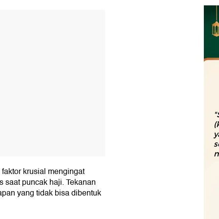
T
"
(
y
s
m
faktor krusial mengingat
s saat puncak haji. Tekanan
apan yang tidak bisa dibentuk