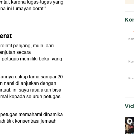
tal, karena tugas-tugas yang
na ini lumayan berat,"
Ko
erat
Ko
elatif panjang, mulai dari
anjutan secara
r petugas memiliki bekal yang
Ko
harinya cukup lama sampai 20
Ko
an nanti dilanjutkan dengan
tual, ini saya rasa akan bisa
mal kepada seluruh petugas
Vi
tu petugas memahami dinamika
i titik konsentrasi jemaah