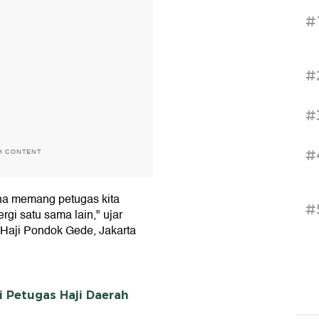
#
#
#
#
H CONTENT
rena memang petugas kita
#
rgi satu sama lain," ujar
Haji Pondok Gede, Jakarta
 Petugas Haji Daerah