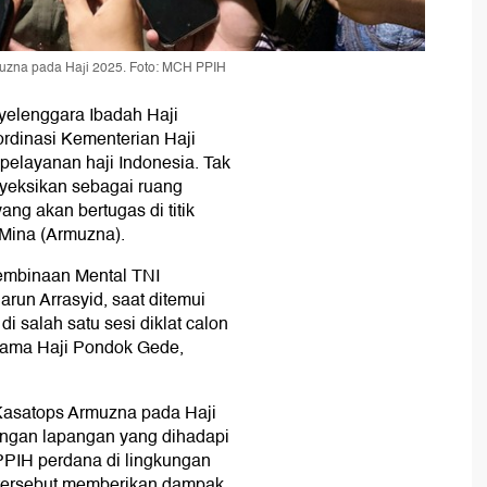
muzna pada Haji 2025. Foto: MCH PPIH
yelenggara Ibadah Haji
ordinasi Kementerian Haji
elayanan haji Indonesia. Tak
royeksikan sebagai ruang
ng akan bertugas di titik
n Mina (Armuzna).
embinaan Mental TNI
un Arrasyid, saat ditemui
salah satu sesi diklat calon
rama Haji Pondok Gede,
Kasatops Armuzna pada Haji
ngan lapangan yang dihadapi
PPIH perdana di lingkungan
 tersebut memberikan dampak