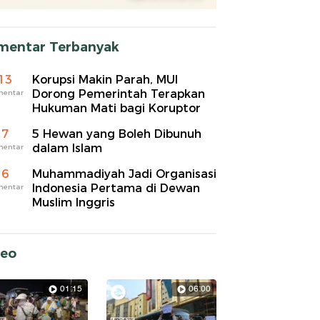
mentar Terbanyak
13
Korupsi Makin Parah, MUI
Dorong Pemerintah Terapkan
mentar
Hukuman Mati bagi Koruptor
7
5 Hewan yang Boleh Dibunuh
dalam Islam
mentar
6
Muhammadiyah Jadi Organisasi
Indonesia Pertama di Dewan
mentar
Muslim Inggris
deo
01:15
06:00