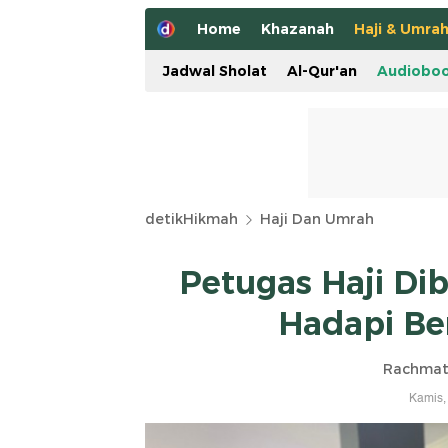
Home
Khazanah
Haji & Umra
Jadwal Sholat
Al-Qur'an
Audiobo
detikHikmah
Haji Dan Umrah
Petugas Haji Di
Hadapi Be
Rachmat
Kamis,