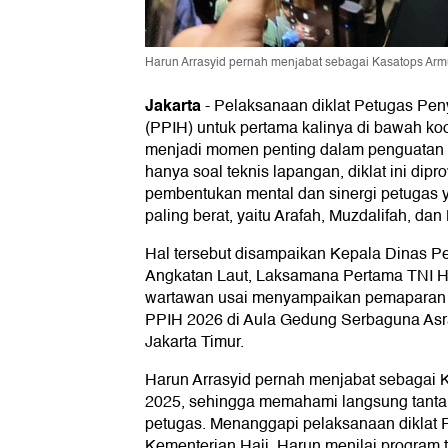
Harun Arrasyid pernah menjabat sebagai Kasatops Ar
Jakarta
-
Pelaksanaan diklat Petugas Pen
(PPIH) untuk pertama kalinya di bawah ko
menjadi momen penting dalam penguatan p
hanya soal teknis lapangan, diklat ini dip
pembentukan mental dan sinergi petugas ya
paling berat, yaitu Arafah, Muzdalifah, da
Hal tersebut disampaikan Kepala Dinas P
Angkatan Laut, Laksamana Pertama TNI Har
wartawan usai menyampaikan pemaparan di 
PPIH 2026 di Aula Gedung Serbaguna As
Jakarta Timur.
Harun Arrasyid pernah menjabat sebagai 
2025, sehingga memahami langsung tanta
petugas. Menanggapi pelaksanaan diklat 
Kementerian Haji, Harun menilai program