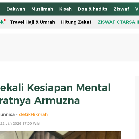
h
Dakwah
Muslimah
Kisah
Doa & hadits
Ziswaf
V
ok
Travel Haji & Umrah
Hitung Zakat
ZISWAF CTARSA.I
bekali Kesiapan Mental
ratnya Armuzna
unnisa -
detikHikmah
 22 Jan 2026 17:00 WIB