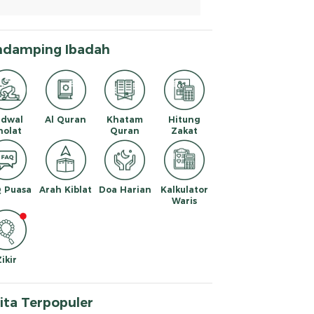
ndamping Ibadah
adwal
Al Quran
Khatam
Hitung
holat
Quran
Zakat
 Puasa
Arah Kiblat
Doa Harian
Kalkulator
Waris
Zikir
ita Terpopuler