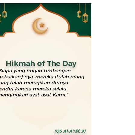
Hikmah of The Day
Siapa yang ringan timbangan
kebaikan)-nya, mereka itulah orang
ang telah merugikan dirinya
endiri karena mereka selalu
engingkari ayat-ayat Kami."
(QS Al-A'rāf: 9)