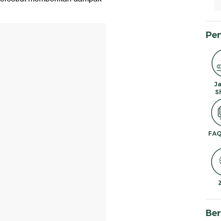
Pe
J
S
FAQ
Ber