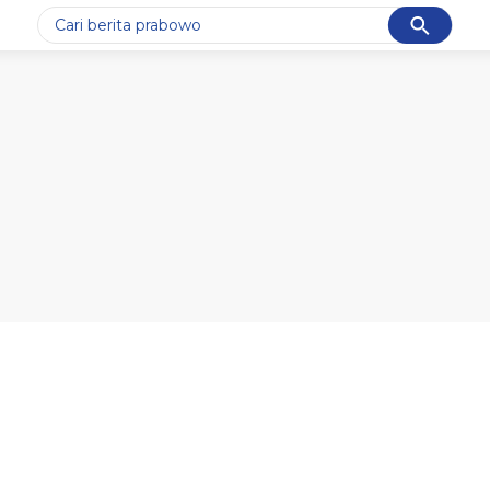
Cancel
Yang sedang ramai dicari
#1
data live draw sgp
#2
piala presiden 2026
#3
prabowo
#4
iran
#5
gempa hari ini
Promoted
Terakhir yang dicari
Loading...