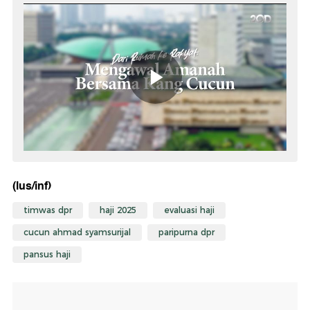
(lus/inf)
timwas dpr
haji 2025
evaluasi haji
cucun ahmad syamsurijal
paripurna dpr
pansus haji