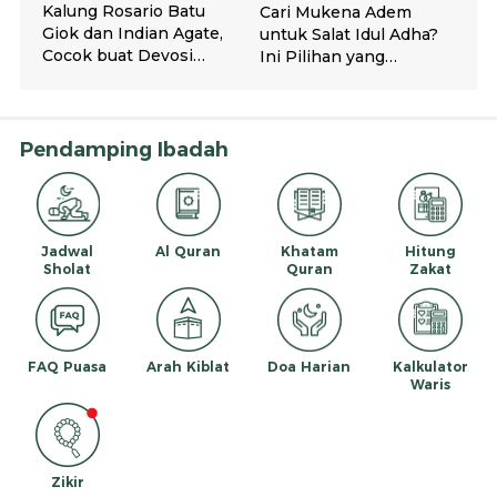
Pendamping Ibadah
Jadwal
Al Quran
Khatam
Hitung
Sholat
Quran
Zakat
FAQ Puasa
Arah Kiblat
Doa Harian
Kalkulator
Waris
Zikir