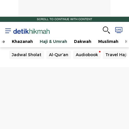
SCROLL TO CONTINUE WITH CONTENT
me
Khazanah
Haji & Umrah
Dakwah
Muslimah
K
Jadwal Sholat
Al-Qur'an
Audiobook
Travel Haj