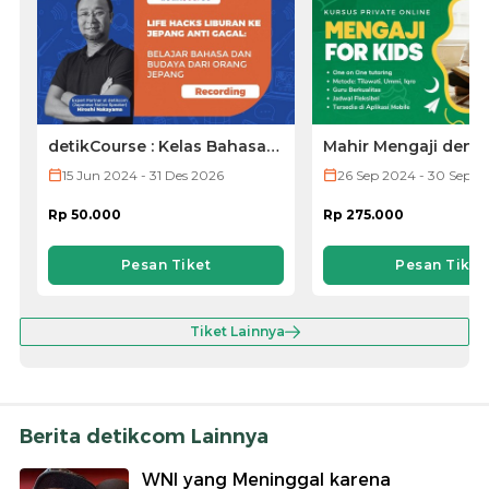
detikCourse : Kelas Bahasa
Mahir Mengaji deng
Jepang (VOD ONLY)
untuk Anak Anda d
15 Jun 2024 - 31 Des 2026
26 Sep 2024 - 30 Sep 2
Metode Iqra,
Tilawati, dan Ummi
Rp 50.000
Rp 275.000
Pesan Tiket
Pesan Tiket
Tiket Lainnya
Berita detikcom Lainnya
WNI yang Meninggal karena