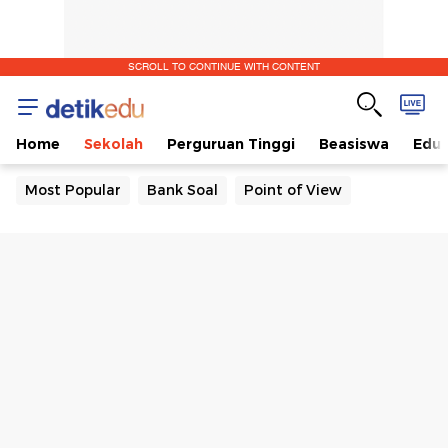
SCROLL TO CONTINUE WITH CONTENT
Home
Sekolah
Perguruan Tinggi
Beasiswa
Edut
Most Popular
Bank Soal
Point of View