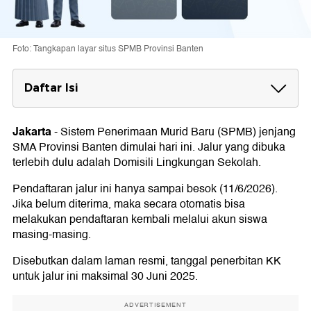
Foto: Tangkapan layar situs SPMB Provinsi Banten
Daftar Isi
Syarat SPMB SMA Banten Jalur Domisili
Lingkungan
Jakarta
-
Sistem Penerimaan Murid Baru (SPMB) jenjang
Syarat Umum
SMA Provinsi Banten dimulai hari ini. Jalur yang dibuka
Syarat Khusus
terlebih dulu adalah Domisili Lingkungan Sekolah.
Jadwal SPMB SMA Banten 2026
Pendaftaran jalur ini hanya sampai besok (11/6/2026).
1. Jalur Domisili Lingkungan
Jika belum diterima, maka secara otomatis bisa
2. Jalur Domisili Wilayah
melakukan pendaftaran kembali melalui akun siswa
3. Jalur Afirmasi
masing-masing.
4. Jalur Prestasi Akademik
5. Jalur Prestasi Nonakademik
Disebutkan dalam laman resmi, tanggal penerbitan KK
6. Jalur Mutasi
untuk jalur ini maksimal 30 Juni 2025.
ADVERTISEMENT