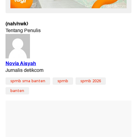
(nah/nwk)
spmb sma banten
spmb
spmb 2026
banten