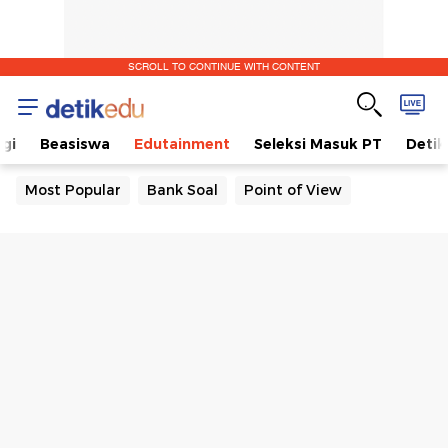
SCROLL TO CONTINUE WITH CONTENT
gi
Beasiswa
Edutainment
Seleksi Masuk PT
Detik
Most Popular
Bank Soal
Point of View