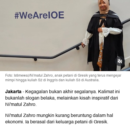
Foto: Istimewa)/Ni'matul Zahro, anak petani di Gresik yang terus mengejar
mimpi hingga kuliah S2 di Inggris dan kuliah S3 di Australia.
Jakarta
-
Kegagalan bukan akhir segalanya. Kalimat ini
bukanlah slogan belaka, melainkan kisah inspiratif dari
Ni'matul Zahro.
Ni'matul Zahro mungkin kurang beruntung dalam hal
ekonomi. Ia berasal dari keluarga petani di Gresik.