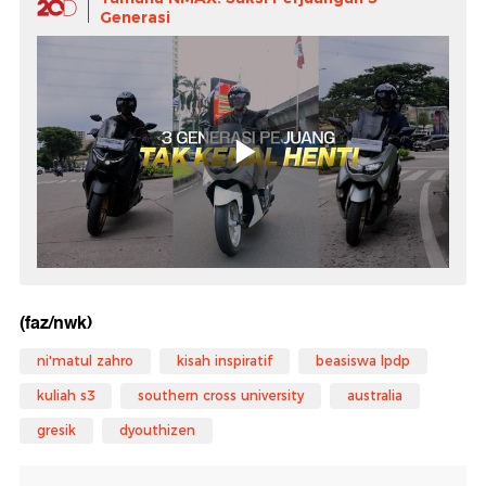
Generasi
(faz/nwk)
ni'matul zahro
kisah inspiratif
beasiswa lpdp
kuliah s3
southern cross university
australia
gresik
dyouthizen