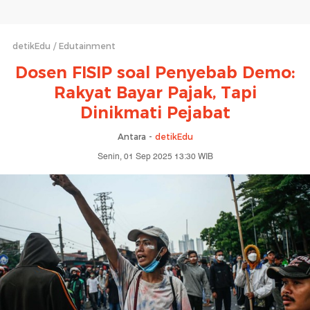
detikEdu
Edutainment
Dosen FISIP soal Penyebab Demo:
Rakyat Bayar Pajak, Tapi
Dinikmati Pejabat
Antara -
detikEdu
Senin, 01 Sep 2025 13:30 WIB