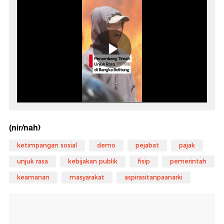
(nir/nah)
ketimpangan sosial
demo
pejabat
pajak
unjuk rasa
kebijakan publik
fisip
pemerintah
keamanan
masyarakat
aspirasitanpaanarki