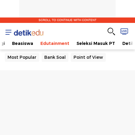
SCROLL TO CONTINUE WITH CONTENT
gi
Beasiswa
Edutainment
Seleksi Masuk PT
Detik
Most Popular
Bank Soal
Point of View