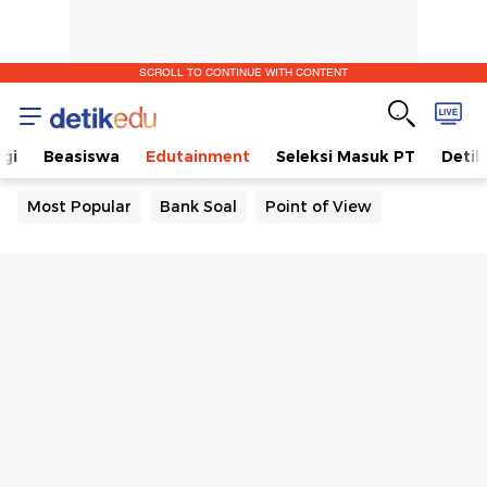
SCROLL TO CONTINUE WITH CONTENT
gi
Beasiswa
Edutainment
Seleksi Masuk PT
Detik
Most Popular
Bank Soal
Point of View