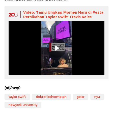
Video: Tamu Ungkap Momen Haru di Pesta
Pernikahan Taylor Swift-Travis Kelce
(atj/nwy)
taylor swift
doktor kehormatan
gelar
nyu
newyork university