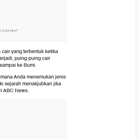
H CONTENT
 cair yang terbentuk ketika
rjadi, puing-puing cair
 sampai ke Bumi.
 di mana Anda menemukan jenis
iki sejarah menakjubkan jika
ari ABC News.
T