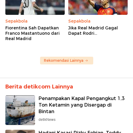
Sepakbola
Sepakbola
Fiorentina Sah Dapatkan
Jika Real Madrid Gagal
Franco Mastantuono dari
Dapat Rodri...
Real Madrid
Rekomendasi Lainnya
Berita detikcom Lainnya
Penampakan Kapal Pengangkut 1,3
Ton Ketamin yang Disergap di
Bintan
detikNews
Hadapi Kasasi Rizky Febian, Teddy