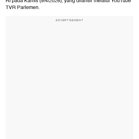
RI pada Kamis (9/4/2026), yang dilansir melalui YouTube
TVR Parlemen.
ADVERTISEMENT