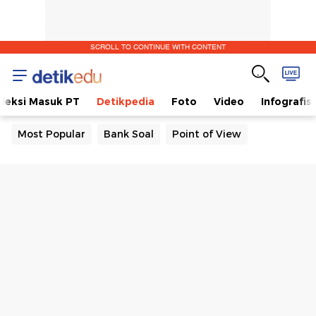
SCROLL TO CONTINUE WITH CONTENT
eleksi Masuk PT
Detikpedia
Foto
Video
Infografis
Most Popular
Bank Soal
Point of View