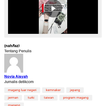
(nah/faz)
magang luar negeri
kemnaker
jepang
jerman
turki
taiwan
program magang
magang