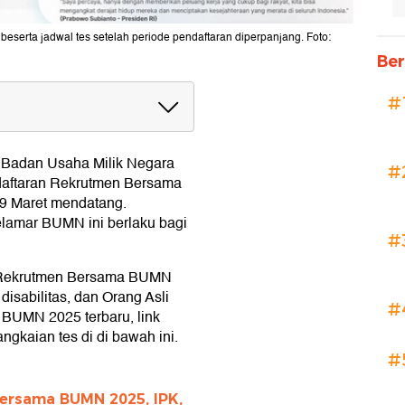
serta jadwal tes setelah periode pendaftaran diperpanjang. Foto:
Ber
#
 2025 Terbaru Reguler
 Terbaru Disabilitas
 Badan Usaha Milik Negara
#
5 Orang Asli Papua
ftaran Rekrutmen Bersama
a BUMN 2025
9 Maret mendatang.
krutmen Bersama BUMN 2025
lamar BUMN ini berlaku bagi
#
an Rekrutmen Bersama BUMN
disabilitas, dan Orang Asli
#
BUMN 2025 terbaru, link
ngkaian tes di di bawah ini.
#
ersama BUMN 2025, IPK,