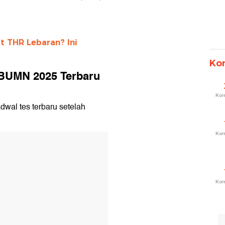
 THR Lebaran? Ini
Ko
BUMN 2025 Terbaru
Ko
adwal tes terbaru setelah
Ko
Ko