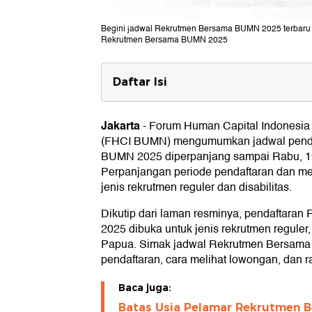
Begini jadwal Rekrutmen Bersama BUMN 2025 terbaru be
Rekrutmen Bersama BUMN 2025
Daftar Isi
Jadwal Rekrutmen Bersama BUMN
Jadwal Rekrutmen Bersama BUMN 2025
Jakarta
-
Forum Human Capital Indonesia
Jadwal Rekrutmen Bersama BUMN 202
(FHCI BUMN) mengumumkan jadwal penda
Link Pendaftaran Rekrutmen Bersam
BUMN 2025 diperpanjang sampai Rabu, 1
Cara Melihat Lowongan BUMN di Re
Perpanjangan periode pendaftaran dan me
Cara Mendaftar BUMN 2025
jenis rekrutmen reguler dan disabilitas.
Tes BUMN 2025
Dikutip dari laman resminya, pendaftar
2025 dibuka untuk jenis rekrutmen reguler, 
Papua. Simak jadwal Rekrutmen Bersama 
pendaftaran, cara melihat lowongan, dan ra
Baca juga:
Batas Usia Pelamar Rekrutmen B