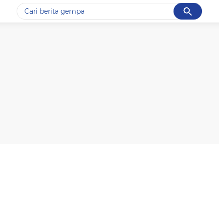
Cancel
Yang sedang ramai dicari
#1
gempa hari ini
#2
demo
#3
gempa
#4
iran
#5
prabowo
Promoted
Terakhir yang dicari
Loading...