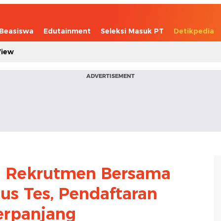
Beasiswa
Edutainment
Seleksi Masuk PT
Detikpedia
View
ADVERTISEMENT
l Rekrutmen Bersama
s Tes, Pendaftaran
erpanjang