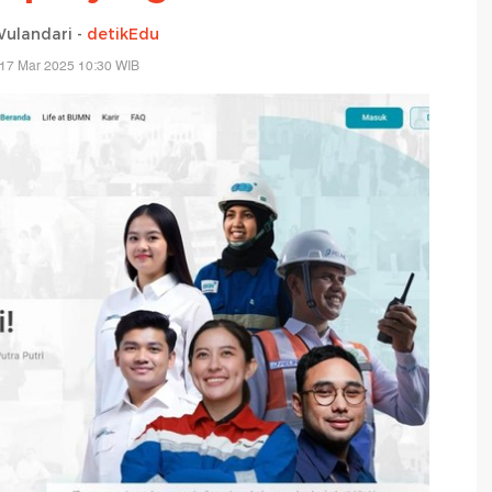
Wulandari -
detikEdu
 17 Mar 2025 10:30 WIB