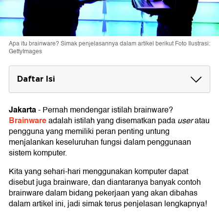
Apa itu brainware? Simak penjelasannya dalam artikel berikut Foto Ilustrasi:
GettyImages
Daftar Isi
Pengertian Brainware
Jakarta
-
Pernah mendengar istilah brainware?
Jenis Brainware
Brainware
adalah istilah yang disematkan pada
user
atau
1. Operator Komputer
pengguna yang memiliki peran penting untung
2. Programmer
menjalankan keseluruhan fungsi dalam penggunaan
3. Teknisi
sistem komputer.
4. Konsultan
5. Project Manager
Kita yang sehari-hari menggunakan komputer dapat
6. Graphic Designer
disebut juga brainware, dan diantaranya banyak contoh
Contoh Penerapan Brainware
brainware dalam bidang pekerjaan yang akan dibahas
1. Netter (Pengguna internet)
dalam artikel ini, jadi simak terus penjelasan lengkapnya!
2. Electronic Data Processing (EDP) Department