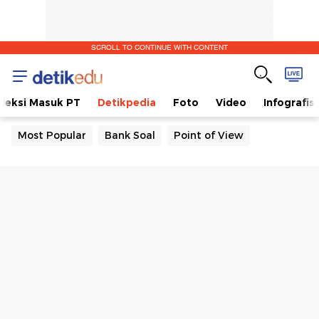
SCROLL TO CONTINUE WITH CONTENT
eleksi Masuk PT
Detikpedia
Foto
Video
Infografis
Most Popular
Bank Soal
Point of View