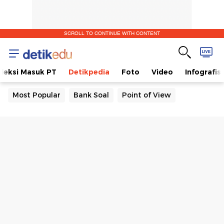
SCROLL TO CONTINUE WITH CONTENT
eleksi Masuk PT
Detikpedia
Foto
Video
Infografis
Most Popular
Bank Soal
Point of View