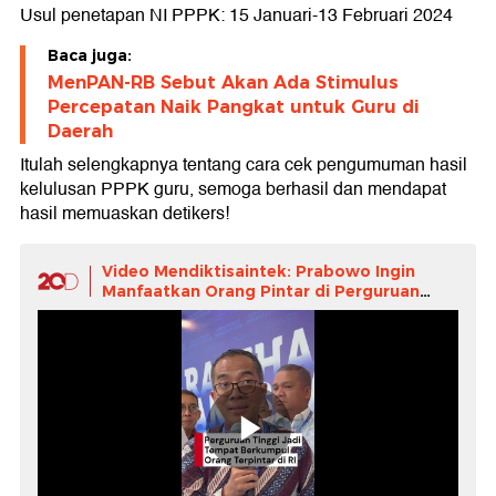
Usul penetapan NI PPPK: 15 Januari-13 Februari 2024
Baca juga:
MenPAN-RB Sebut Akan Ada Stimulus
Percepatan Naik Pangkat untuk Guru di
Daerah
Itulah selengkapnya tentang cara cek pengumuman hasil
kelulusan PPPK guru, semoga berhasil dan mendapat
hasil memuaskan detikers!
Video Mendiktisaintek: Prabowo Ingin
Manfaatkan Orang Pintar di Perguruan
Tinggi