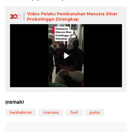
Video Pelaku Pembunuhan Manusia Silver
Probolinggo Ditangkap
(nir/nah)
kanibalisme
manusia
fosil
purba