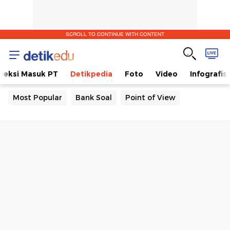
SCROLL TO CONTINUE WITH CONTENT
eleksi Masuk PT
Detikpedia
Foto
Video
Infografis
Most Popular
Bank Soal
Point of View