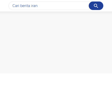
Cancel
Yang sedang ramai dicari
#1
data live draw sgp
#2
kebakaran
#3
prabowo
#4
iran
#5
gempa hari ini
Promoted
Terakhir yang dicari
Loading...