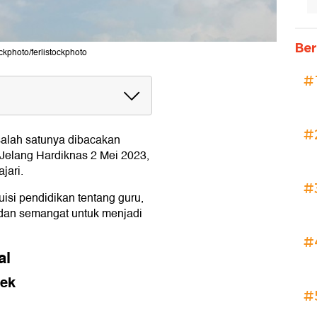
Ber
ckphoto/ferlistockphoto
#
#
salah satunya dibacakan
. Jelang Hardiknas 2 Mei 2023,
jari.
#
uisi pendidikan tentang guru,
, dan semangat untuk menjadi
#
al
dek
#