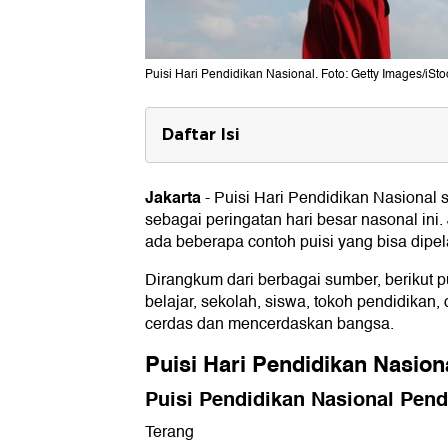
Puisi Hari Pendidikan Nasional. Foto: Getty Images/iSto
Daftar Isi
Puisi Hari Pendidikan Nasional
Puisi Pendidikan Nasional Pendek
Jakarta
-
Puisi Hari Pendidikan Nasional 
Puisi Hardiknas
sebagai peringatan hari besar nasonal ini
Puisi Tokoh Pendidikan Nasional
ada beberapa contoh puisi yang bisa dipela
Puisi tentang Pendidikan 4 Bait
Menggapai Impian
Dirangkum dari berbagai sumber, berikut p
Puisi tentang Siswa
belajar, sekolah, siswa, tokoh pendidikan
Puisi tentang Guru 1
cerdas dan mencerdaskan bangsa.
Puisi tentang Guru 2
Puisi tentang Sekolah
Puisi Hari Pendidikan Nasion
Puisi tentang Pendidikan Sekolah
Puisi Pendidikan Nasional Pen
Terang