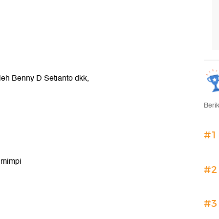
oleh Benny D Setianto dkk,
Beri
#1
 mimpi
#2
#3