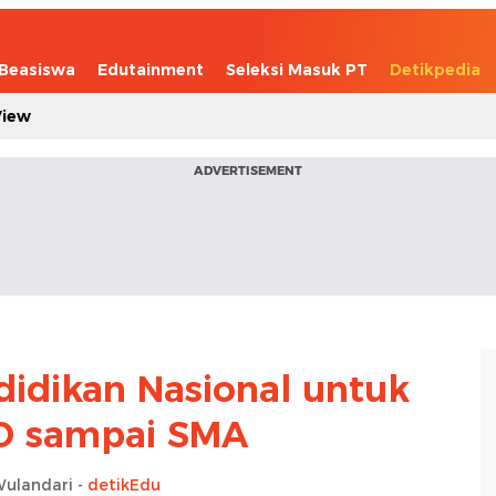
Beasiswa
Edutainment
Seleksi Masuk PT
Detikpedia
View
ADVERTISEMENT
ndidikan Nasional untuk
D sampai SMA
Wulandari -
detikEdu