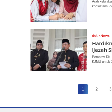
Arah kebijak
konsistensi d
detikNews
Hardikn
Ijazah 
Pemprov DKI 
KJMU untuk 
1
2
3