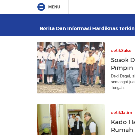
MENU
Berita Dan Informasi Hardiknas Terkin
detikSulsel
Sosok D
Pimpin 
Deki Degei, s
semangat jua
Tengah.
detikJatim
Kado Ha
Rumah I