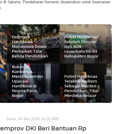
as di Jakarta. Pendekatan humanis diutamakan untuk keamanan
n.
Peringati
Potret Revitalisasi
Hardiknas,
Sekolah Dimulai
Mahasiswa Desak
dari SDN
Perbaikan Tata
Leuwibatu 02-03
Kelola Pendidikan
Kabupaten Bogor
Bukan di
Kantornya,
Mendikdasmen
Potret Hardiknas
Upacara
Terakhir Nadiem
Hardiknas di
Sebagai Menteri
Regina Pacis
Pendidikan: Titip
Bogor
Merdeka Belajar
Senin, 04 Mei 2026 14:29 WIB
Pemprov DKI Beri Bantuan Rp