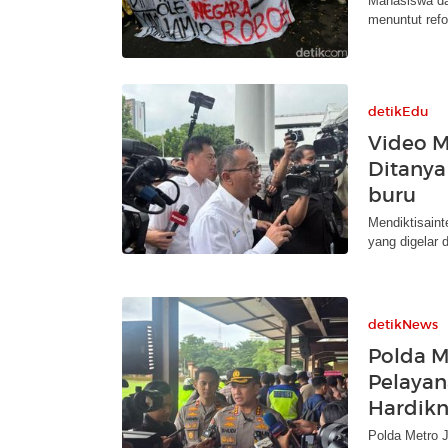
Mahasiswa dar
menuntut refo
detikEdu
Video Me
Ditanya
buru
Mendiktisaint
yang digelar 
detikNews
Polda M
Pelayan
Hardikn
Polda Metro 