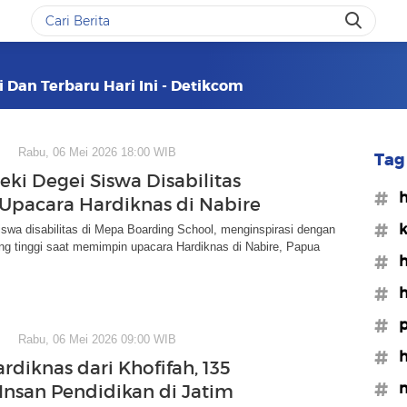
i Dan Terbaru Hari Ini - Detikcom
Rabu, 06 Mei 2026 18:00 WIB
Tag 
eki Degei Siswa Disabilitas
#h
Upacara Hardiknas di Nabire
#k
iswa disabilitas di Mepa Boarding School, menginspirasi dengan
ng tinggi saat memimpin upacara Hardiknas di Nabire, Papua
#h
#h
#p
Rabu, 06 Mei 2026 09:00 WIB
#h
rdiknas dari Khofifah, 135
#n
nsan Pendidikan di Jatim