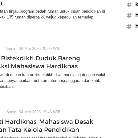
h
#k
ifah tinjau program bedah rumah untuk insan pendidikan di
#h
ak 135 rumah diperbaiki, wujud kepedulian terhadap
.
#h
Senin, 04 Mei 2026 20:05 WIB
istekdikti Duduk Bareng
ksi Mahasiswa Hardiknas
a di depan kantor Ristekdikti diwarnai dialog dengan wakil
a menyampaikan tuntutan reformasi anggaran dan kritik
didikan.
Senin, 04 Mei 2026 19:46 WIB
ti Hardiknas, Mahasiswa Desak
an Tata Kelola Pendidikan