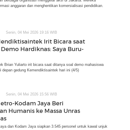
i berbagai organisasi menggelar aksi di Jakarta. Mereka
rmasi anggaran dan menghentikan komersialisasi pendidikan.
Senin, 04 Mei 2026 19:16 WIB
ndiktisaintek Irit Bicara saat
 Demo Hardiknas: Saya Buru-
ek Brian Yuliarto irit bicara saat ditanya soal demo mahasiswa
di depan gedung Kemendiktisaintek hari ini (4/5)
Senin, 04 Mei 2026 15:56 WIB
etro-Kodam Jaya Beri
an Humanis ke Massa Unras
as
Jaya dan Kodam Jaya siapkan 3.545 personel untuk kawal unjuk