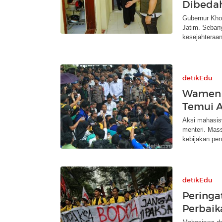
Dibeda
Gubernur Khof
Jatim. Sebany
kesejahteraan
detikEdu
Wamen R
Temui A
Aksi mahasisw
menteri. Mass
kebijakan pen
detikEdu
Peringa
Perbaik