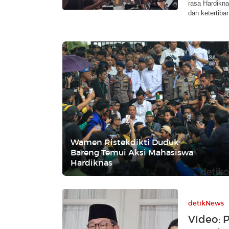
rasa Hardikn
dan ketertiba
Wamen Ristekdikti Duduk
Bareng Temui Aksi Mahasiswa
Hardiknas
detikNews
Video: 